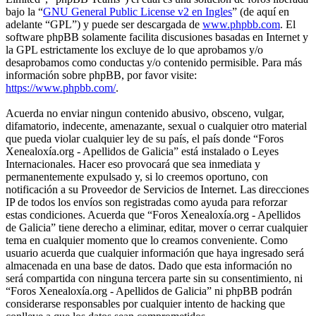
bajo la “
GNU General Public License v2 en Ingles
” (de aquí en
adelante “GPL”) y puede ser descargada de
www.phpbb.com
. El
software phpBB solamente facilita discusiones basadas en Internet y
la GPL estrictamente los excluye de lo que aprobamos y/o
desaprobamos como conductas y/o contenido permisible. Para más
información sobre phpBB, por favor visite:
https://www.phpbb.com/
.
Acuerda no enviar ningun contenido abusivo, obsceno, vulgar,
difamatorio, indecente, amenazante, sexual o cualquier otro material
que pueda violar cualquier ley de su país, el país donde “Foros
Xenealoxía.org - Apellidos de Galicia” está instalado o Leyes
Internacionales. Hacer eso provocará que sea inmediata y
permanentemente expulsado y, si lo creemos oportuno, con
notificación a su Proveedor de Servicios de Internet. Las direcciones
IP de todos los envíos son registradas como ayuda para reforzar
estas condiciones. Acuerda que “Foros Xenealoxía.org - Apellidos
de Galicia” tiene derecho a eliminar, editar, mover o cerrar cualquier
tema en cualquier momento que lo creamos conveniente. Como
usuario acuerda que cualquier información que haya ingresado será
almacenada en una base de datos. Dado que esta información no
será compartida con ninguna tercera parte sin su consentimiento, ni
“Foros Xenealoxía.org - Apellidos de Galicia” ni phpBB podrán
considerarse responsables por cualquier intento de hacking que