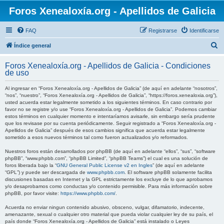
Foros Xenealoxía.org - Apellidos de Galicia
FAQ
Registrarse
Identificarse
B
Índice general
u
Foros Xenealoxía.org - Apellidos de Galicia - Condiciones
s
de uso
c
Al ingresar en “Foros Xenealoxía.org - Apellidos de Galicia” (de aquí en adelante “nosotros”,
a
“nos”, “nuestro”, “Foros Xenealoxía.org - Apellidos de Galicia”, “https://foros.xenealoxia.org”),
usted acuerda estar legalmente sometido a los siguientes términos. En caso contrario por
r
favor no se registre y/o use “Foros Xenealoxía.org - Apellidos de Galicia”. Podemos cambiar
estos términos en cualquier momento e intentaríamos avisarle, sin embargo sería prudente
que los revisase por su cuenta periódicamente. Seguir registrado a “Foros Xenealoxía.org -
Apellidos de Galicia” después de esos cambios significa que acuerda estar legalmente
sometido a esos nuevos términos tal como fueron actualizados y/o reformados.
Nuestros foros están desarrollados por phpBB (de aquí en adelante “ellos”, “sus”, “software
phpBB”, “www.phpbb.com”, “phpBB Limited”, “phpBB Teams”) el cual es una solución de
foros liberada bajo la “
GNU General Public License v2 en Ingles
” (de aquí en adelante
“GPL”) y puede ser descargada de
www.phpbb.com
. El software phpBB solamente facilita
discusiones basadas en Internet y la GPL estrictamente los excluye de lo que aprobamos
y/o desaprobamos como conductas y/o contenido permisible. Para más información sobre
phpBB, por favor visite:
https://www.phpbb.com/
.
Acuerda no enviar ningun contenido abusivo, obsceno, vulgar, difamatorio, indecente,
amenazante, sexual o cualquier otro material que pueda violar cualquier ley de su país, el
país donde “Foros Xenealoxía.org - Apellidos de Galicia” está instalado o Leyes