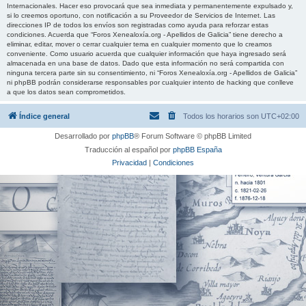
Internacionales. Hacer eso provocará que sea inmediata y permanentemente expulsado y,
si lo creemos oportuno, con notificación a su Proveedor de Servicios de Internet. Las
direcciones IP de todos los envíos son registradas como ayuda para reforzar estas
condiciones. Acuerda que “Foros Xenealoxía.org - Apellidos de Galicia” tiene derecho a
eliminar, editar, mover o cerrar cualquier tema en cualquier momento que lo creamos
conveniente. Como usuario acuerda que cualquier información que haya ingresado será
almacenada en una base de datos. Dado que esta información no será compartida con
ninguna tercera parte sin su consentimiento, ni “Foros Xenealoxía.org - Apellidos de Galicia”
ni phpBB podrán considerarse responsables por cualquier intento de hacking que conlleve
a que los datos sean comprometidos.
Índice general
Todos los horarios son
UTC+02:00
Desarrollado por
phpBB
® Forum Software © phpBB Limited
Traducción al español por
phpBB España
Privacidad
|
Condiciones