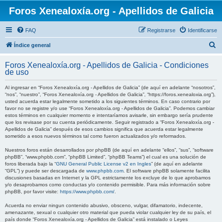
Foros Xenealoxía.org - Apellidos de Galicia
FAQ
Registrarse
Identificarse
B
Índice general
u
Foros Xenealoxía.org - Apellidos de Galicia - Condiciones
s
de uso
c
Al ingresar en “Foros Xenealoxía.org - Apellidos de Galicia” (de aquí en adelante “nosotros”,
a
“nos”, “nuestro”, “Foros Xenealoxía.org - Apellidos de Galicia”, “https://foros.xenealoxia.org”),
usted acuerda estar legalmente sometido a los siguientes términos. En caso contrario por
r
favor no se registre y/o use “Foros Xenealoxía.org - Apellidos de Galicia”. Podemos cambiar
estos términos en cualquier momento e intentaríamos avisarle, sin embargo sería prudente
que los revisase por su cuenta periódicamente. Seguir registrado a “Foros Xenealoxía.org -
Apellidos de Galicia” después de esos cambios significa que acuerda estar legalmente
sometido a esos nuevos términos tal como fueron actualizados y/o reformados.
Nuestros foros están desarrollados por phpBB (de aquí en adelante “ellos”, “sus”, “software
phpBB”, “www.phpbb.com”, “phpBB Limited”, “phpBB Teams”) el cual es una solución de
foros liberada bajo la “
GNU General Public License v2 en Ingles
” (de aquí en adelante
“GPL”) y puede ser descargada de
www.phpbb.com
. El software phpBB solamente facilita
discusiones basadas en Internet y la GPL estrictamente los excluye de lo que aprobamos
y/o desaprobamos como conductas y/o contenido permisible. Para más información sobre
phpBB, por favor visite:
https://www.phpbb.com/
.
Acuerda no enviar ningun contenido abusivo, obsceno, vulgar, difamatorio, indecente,
amenazante, sexual o cualquier otro material que pueda violar cualquier ley de su país, el
país donde “Foros Xenealoxía.org - Apellidos de Galicia” está instalado o Leyes