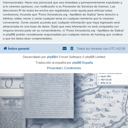
Internacionales. Hacer eso provocará que sea inmediata y permanentemente expulsado y,
si lo creemos oportuno, con notificación a su Proveedor de Servicios de Internet. Las
direcciones IP de todos los envíos son registradas como ayuda para reforzar estas
condiciones. Acuerda que “Foros Xenealoxía.org - Apellidos de Galicia” tiene derecho a
eliminar, editar, mover o cerrar cualquier tema en cualquier momento que lo creamos
conveniente. Como usuario acuerda que cualquier información que haya ingresado será
almacenada en una base de datos. Dado que esta información no será compartida con
ninguna tercera parte sin su consentimiento, ni “Foros Xenealoxía.org - Apellidos de Galicia”
ni phpBB podrán considerarse responsables por cualquier intento de hacking que conlleve
a que los datos sean comprometidos.
Índice general
Todos los horarios son
UTC+02:00
Desarrollado por
phpBB
® Forum Software © phpBB Limited
Traducción al español por
phpBB España
Privacidad
|
Condiciones