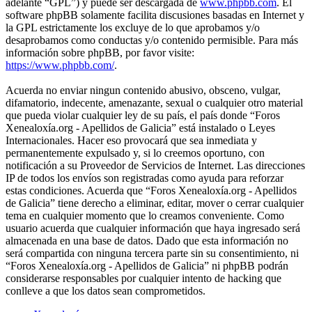
adelante “GPL”) y puede ser descargada de
www.phpbb.com
. El
software phpBB solamente facilita discusiones basadas en Internet y
la GPL estrictamente los excluye de lo que aprobamos y/o
desaprobamos como conductas y/o contenido permisible. Para más
información sobre phpBB, por favor visite:
https://www.phpbb.com/
.
Acuerda no enviar ningun contenido abusivo, obsceno, vulgar,
difamatorio, indecente, amenazante, sexual o cualquier otro material
que pueda violar cualquier ley de su país, el país donde “Foros
Xenealoxía.org - Apellidos de Galicia” está instalado o Leyes
Internacionales. Hacer eso provocará que sea inmediata y
permanentemente expulsado y, si lo creemos oportuno, con
notificación a su Proveedor de Servicios de Internet. Las direcciones
IP de todos los envíos son registradas como ayuda para reforzar
estas condiciones. Acuerda que “Foros Xenealoxía.org - Apellidos
de Galicia” tiene derecho a eliminar, editar, mover o cerrar cualquier
tema en cualquier momento que lo creamos conveniente. Como
usuario acuerda que cualquier información que haya ingresado será
almacenada en una base de datos. Dado que esta información no
será compartida con ninguna tercera parte sin su consentimiento, ni
“Foros Xenealoxía.org - Apellidos de Galicia” ni phpBB podrán
considerarse responsables por cualquier intento de hacking que
conlleve a que los datos sean comprometidos.