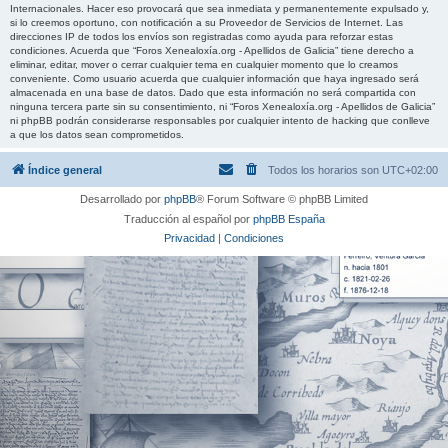
Internacionales. Hacer eso provocará que sea inmediata y permanentemente expulsado y,
si lo creemos oportuno, con notificación a su Proveedor de Servicios de Internet. Las
direcciones IP de todos los envíos son registradas como ayuda para reforzar estas
condiciones. Acuerda que “Foros Xenealoxía.org - Apellidos de Galicia” tiene derecho a
eliminar, editar, mover o cerrar cualquier tema en cualquier momento que lo creamos
conveniente. Como usuario acuerda que cualquier información que haya ingresado será
almacenada en una base de datos. Dado que esta información no será compartida con
ninguna tercera parte sin su consentimiento, ni “Foros Xenealoxía.org - Apellidos de Galicia”
ni phpBB podrán considerarse responsables por cualquier intento de hacking que conlleve
a que los datos sean comprometidos.
Índice general
Todos los horarios son
UTC+02:00
Desarrollado por
phpBB
® Forum Software © phpBB Limited
Traducción al español por
phpBB España
Privacidad
|
Condiciones