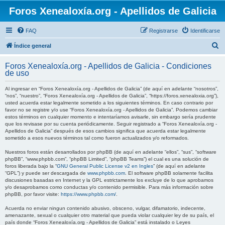
Foros Xenealoxía.org - Apellidos de Galicia
FAQ
Registrarse
Identificarse
B
Índice general
u
Foros Xenealoxía.org - Apellidos de Galicia - Condiciones
s
de uso
c
Al ingresar en “Foros Xenealoxía.org - Apellidos de Galicia” (de aquí en adelante “nosotros”,
a
“nos”, “nuestro”, “Foros Xenealoxía.org - Apellidos de Galicia”, “https://foros.xenealoxia.org”),
usted acuerda estar legalmente sometido a los siguientes términos. En caso contrario por
r
favor no se registre y/o use “Foros Xenealoxía.org - Apellidos de Galicia”. Podemos cambiar
estos términos en cualquier momento e intentaríamos avisarle, sin embargo sería prudente
que los revisase por su cuenta periódicamente. Seguir registrado a “Foros Xenealoxía.org -
Apellidos de Galicia” después de esos cambios significa que acuerda estar legalmente
sometido a esos nuevos términos tal como fueron actualizados y/o reformados.
Nuestros foros están desarrollados por phpBB (de aquí en adelante “ellos”, “sus”, “software
phpBB”, “www.phpbb.com”, “phpBB Limited”, “phpBB Teams”) el cual es una solución de
foros liberada bajo la “
GNU General Public License v2 en Ingles
” (de aquí en adelante
“GPL”) y puede ser descargada de
www.phpbb.com
. El software phpBB solamente facilita
discusiones basadas en Internet y la GPL estrictamente los excluye de lo que aprobamos
y/o desaprobamos como conductas y/o contenido permisible. Para más información sobre
phpBB, por favor visite:
https://www.phpbb.com/
.
Acuerda no enviar ningun contenido abusivo, obsceno, vulgar, difamatorio, indecente,
amenazante, sexual o cualquier otro material que pueda violar cualquier ley de su país, el
país donde “Foros Xenealoxía.org - Apellidos de Galicia” está instalado o Leyes