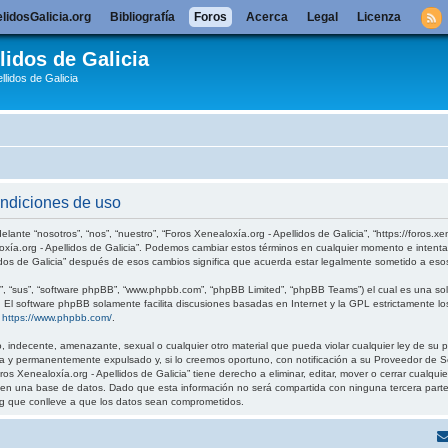
lidosGalicia.org
Bibliografía
Foros
Acerca
Legal
Licenza
lidos de Galicia
llidos de Galicia
ondiciones de uso
elante “nosotros”, “nos”, “nuestro”, “Foros Xenealoxía.org - Apellidos de Galicia”, “https://foros.
loxía.org - Apellidos de Galicia”. Podemos cambiar estos términos en cualquier momento e intenta
idos de Galicia” después de esos cambios significa que acuerda estar legalmente sometido a eso
, “sus”, “software phpBB”, “www.phpbb.com”, “phpBB Limited”, “phpBB Teams”) el cual es una solu
. El software phpBB solamente facilita discusiones basadas en Internet y la GPL estrictamente
:
https://www.phpbb.com/
.
 indecente, amenazante, sexual o cualquier otro material que pueda violar cualquier ley de su pa
 y permanentemente expulsado y, si lo creemos oportuno, con notificación a su Proveedor de Ser
os Xenealoxía.org - Apellidos de Galicia” tiene derecho a eliminar, editar, mover o cerrar cual
 una base de datos. Dado que esta información no será compartida con ninguna tercera parte sin
g que conlleve a que los datos sean comprometidos.