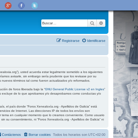
Buscar
Búsqueda avanza
Registrarse
Identificarse
xenealoxia.org”), usted acuerda estar legalmente sometido a los siguientes
ríamos avisarle, sin embargo sería prudente que los revisase por su
s nuevos términos tal como fueron actualizados y/o reformados.
ción de foros liberada bajo la “
GNU General Public License v2 en Ingles
”
 los excluye de lo que aprobamos y/o desaprobamos como conductas y/o
ís, el país donde “Foros Xenealoxía.org - Apellidos de Galicia” está
vicios de Internet. Las direcciones IP de todos los envíos son
quier tema en cualquier momento que lo creamos conveniente. Como usuario
 su consentimiento, ni “Foros Xenealoxía.org - Apellidos de Galicia” ni
Contáctenos
Borrar cookies
Todos los horarios son
UTC+02:00