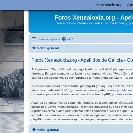
Xenealoxía.org
Ape
Foros Xenealoxía.org - Apel
Intercambio de información sobre historia familiar y ape
Enlaces rápidos
FAQ
Índice general
Foros Xenealoxía.org - Apellidos de Galicia - C
Al ingresar en “Foros Xenealoxía.org - Apellidos de Galicia” (de aquí en ad
términos. En caso contrario por favor no se registre y/o use “Foros Xenea
cuenta periódicamente. Seguir registrado a “Foros Xenealoxía.org - Apell
Nuestros foros están desarrollados por phpBB (de aquí en adelante “ellos”
(de aquí en adelante “GPL”) y puede ser descargada de
www.phpbb.com
contenido permisible. Para más información sobre phpBB, por favor visite
Acuerda no enviar ningun contenido abusivo, obsceno, vulgar, difamatorio,
instalado o Leyes Internacionales. Hacer eso provocará que sea inmediata
registradas como ayuda para reforzar estas condiciones. Acuerda que “For
acuerda que cualquier información que haya ingresado será almacenada en
phpBB podrán considerarse responsables por cualquier intento de hackin
Índice general