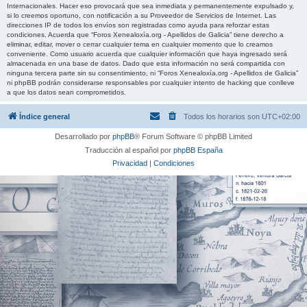
Internacionales. Hacer eso provocará que sea inmediata y permanentemente expulsado y,
si lo creemos oportuno, con notificación a su Proveedor de Servicios de Internet. Las
direcciones IP de todos los envíos son registradas como ayuda para reforzar estas
condiciones. Acuerda que “Foros Xenealoxía.org - Apellidos de Galicia” tiene derecho a
eliminar, editar, mover o cerrar cualquier tema en cualquier momento que lo creamos
conveniente. Como usuario acuerda que cualquier información que haya ingresado será
almacenada en una base de datos. Dado que esta información no será compartida con
ninguna tercera parte sin su consentimiento, ni “Foros Xenealoxía.org - Apellidos de Galicia”
ni phpBB podrán considerarse responsables por cualquier intento de hacking que conlleve
a que los datos sean comprometidos.
Índice general
Todos los horarios son
UTC+02:00
Desarrollado por
phpBB
® Forum Software © phpBB Limited
Traducción al español por
phpBB España
Privacidad
|
Condiciones