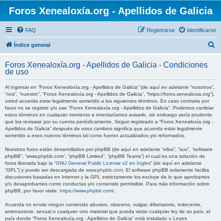
Foros Xenealoxía.org - Apellidos de Galicia
FAQ
Registrarse
Identificarse
B
Índice general
u
Foros Xenealoxía.org - Apellidos de Galicia - Condiciones
s
de uso
c
Al ingresar en “Foros Xenealoxía.org - Apellidos de Galicia” (de aquí en adelante “nosotros”,
a
“nos”, “nuestro”, “Foros Xenealoxía.org - Apellidos de Galicia”, “https://foros.xenealoxia.org”),
usted acuerda estar legalmente sometido a los siguientes términos. En caso contrario por
r
favor no se registre y/o use “Foros Xenealoxía.org - Apellidos de Galicia”. Podemos cambiar
estos términos en cualquier momento e intentaríamos avisarle, sin embargo sería prudente
que los revisase por su cuenta periódicamente. Seguir registrado a “Foros Xenealoxía.org -
Apellidos de Galicia” después de esos cambios significa que acuerda estar legalmente
sometido a esos nuevos términos tal como fueron actualizados y/o reformados.
Nuestros foros están desarrollados por phpBB (de aquí en adelante “ellos”, “sus”, “software
phpBB”, “www.phpbb.com”, “phpBB Limited”, “phpBB Teams”) el cual es una solución de
foros liberada bajo la “
GNU General Public License v2 en Ingles
” (de aquí en adelante
“GPL”) y puede ser descargada de
www.phpbb.com
. El software phpBB solamente facilita
discusiones basadas en Internet y la GPL estrictamente los excluye de lo que aprobamos
y/o desaprobamos como conductas y/o contenido permisible. Para más información sobre
phpBB, por favor visite:
https://www.phpbb.com/
.
Acuerda no enviar ningun contenido abusivo, obsceno, vulgar, difamatorio, indecente,
amenazante, sexual o cualquier otro material que pueda violar cualquier ley de su país, el
país donde “Foros Xenealoxía.org - Apellidos de Galicia” está instalado o Leyes