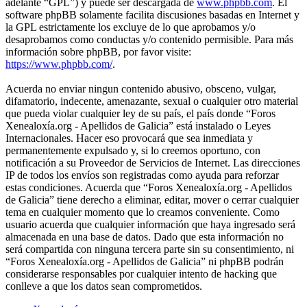
adelante “GPL”) y puede ser descargada de
www.phpbb.com
. El
software phpBB solamente facilita discusiones basadas en Internet y
la GPL estrictamente los excluye de lo que aprobamos y/o
desaprobamos como conductas y/o contenido permisible. Para más
información sobre phpBB, por favor visite:
https://www.phpbb.com/
.
Acuerda no enviar ningun contenido abusivo, obsceno, vulgar,
difamatorio, indecente, amenazante, sexual o cualquier otro material
que pueda violar cualquier ley de su país, el país donde “Foros
Xenealoxía.org - Apellidos de Galicia” está instalado o Leyes
Internacionales. Hacer eso provocará que sea inmediata y
permanentemente expulsado y, si lo creemos oportuno, con
notificación a su Proveedor de Servicios de Internet. Las direcciones
IP de todos los envíos son registradas como ayuda para reforzar
estas condiciones. Acuerda que “Foros Xenealoxía.org - Apellidos
de Galicia” tiene derecho a eliminar, editar, mover o cerrar cualquier
tema en cualquier momento que lo creamos conveniente. Como
usuario acuerda que cualquier información que haya ingresado será
almacenada en una base de datos. Dado que esta información no
será compartida con ninguna tercera parte sin su consentimiento, ni
“Foros Xenealoxía.org - Apellidos de Galicia” ni phpBB podrán
considerarse responsables por cualquier intento de hacking que
conlleve a que los datos sean comprometidos.