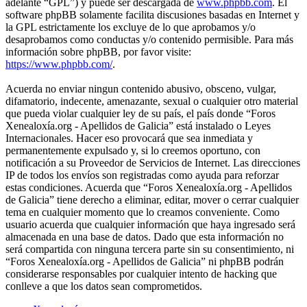
adelante “GPL”) y puede ser descargada de
www.phpbb.com
. El
software phpBB solamente facilita discusiones basadas en Internet y
la GPL estrictamente los excluye de lo que aprobamos y/o
desaprobamos como conductas y/o contenido permisible. Para más
información sobre phpBB, por favor visite:
https://www.phpbb.com/
.
Acuerda no enviar ningun contenido abusivo, obsceno, vulgar,
difamatorio, indecente, amenazante, sexual o cualquier otro material
que pueda violar cualquier ley de su país, el país donde “Foros
Xenealoxía.org - Apellidos de Galicia” está instalado o Leyes
Internacionales. Hacer eso provocará que sea inmediata y
permanentemente expulsado y, si lo creemos oportuno, con
notificación a su Proveedor de Servicios de Internet. Las direcciones
IP de todos los envíos son registradas como ayuda para reforzar
estas condiciones. Acuerda que “Foros Xenealoxía.org - Apellidos
de Galicia” tiene derecho a eliminar, editar, mover o cerrar cualquier
tema en cualquier momento que lo creamos conveniente. Como
usuario acuerda que cualquier información que haya ingresado será
almacenada en una base de datos. Dado que esta información no
será compartida con ninguna tercera parte sin su consentimiento, ni
“Foros Xenealoxía.org - Apellidos de Galicia” ni phpBB podrán
considerarse responsables por cualquier intento de hacking que
conlleve a que los datos sean comprometidos.