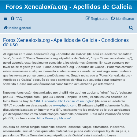
Foros Xenealoxía.org - Apellidos de Galicia
FAQ
Registrarse
Identificarse
B
Índice general
u
Foros Xenealoxía.org - Apellidos de Galicia - Condiciones
s
de uso
c
Al ingresar en “Foros Xenealoxía.org - Apellidos de Galicia” (de aquí en adelante “nosotros”,
a
“nos”, “nuestro”, “Foros Xenealoxía.org - Apellidos de Galicia”, “https://foros.xenealoxia.org”),
usted acuerda estar legalmente sometido a los siguientes términos. En caso contrario por
r
favor no se registre y/o use “Foros Xenealoxía.org - Apellidos de Galicia”. Podemos cambiar
estos términos en cualquier momento e intentaríamos avisarle, sin embargo sería prudente
que los revisase por su cuenta periódicamente. Seguir registrado a “Foros Xenealoxía.org -
Apellidos de Galicia” después de esos cambios significa que acuerda estar legalmente
sometido a esos nuevos términos tal como fueron actualizados y/o reformados.
Nuestros foros están desarrollados por phpBB (de aquí en adelante “ellos”, “sus”, “software
phpBB”, “www.phpbb.com”, “phpBB Limited”, “phpBB Teams”) el cual es una solución de
foros liberada bajo la “
GNU General Public License v2 en Ingles
” (de aquí en adelante
“GPL”) y puede ser descargada de
www.phpbb.com
. El software phpBB solamente facilita
discusiones basadas en Internet y la GPL estrictamente los excluye de lo que aprobamos
y/o desaprobamos como conductas y/o contenido permisible. Para más información sobre
phpBB, por favor visite:
https://www.phpbb.com/
.
Acuerda no enviar ningun contenido abusivo, obsceno, vulgar, difamatorio, indecente,
amenazante, sexual o cualquier otro material que pueda violar cualquier ley de su país, el
país donde “Foros Xenealoxía.org - Apellidos de Galicia” está instalado o Leyes