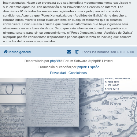
Internacionales. Hacer eso provocará que sea inmediata y permanentemente expulsado y,
si lo creemos oportuno, con notificación a su Proveedor de Servicios de Internet. Las
direcciones IP de todos los envíos son registradas como ayuda para reforzar estas
condiciones. Acuerda que “Foros Xenealoxía.org - Apellidos de Galicia” tiene derecho a
eliminar, editar, mover o cerrar cualquier tema en cualquier momento que lo creamos
conveniente. Como usuario acuerda que cualquier información que haya ingresado será
almacenada en una base de datos. Dado que esta información no será compartida con
ninguna tercera parte sin su consentimiento, ni “Foros Xenealoxía.org - Apellidos de Galicia”
ni phpBB podrán considerarse responsables por cualquier intento de hacking que conlleve
a que los datos sean comprometidos.
Índice general
Todos los horarios son
UTC+02:00
Desarrollado por
phpBB
® Forum Software © phpBB Limited
Traducción al español por
phpBB España
Privacidad
|
Condiciones