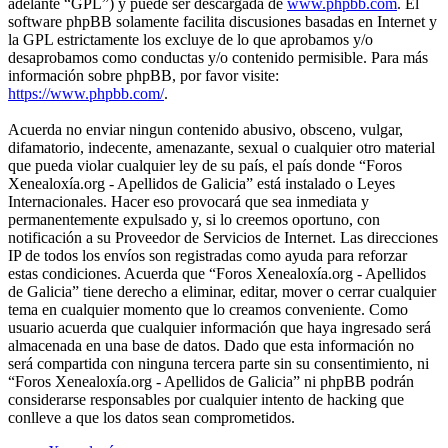
adelante “GPL”) y puede ser descargada de
www.phpbb.com
. El
software phpBB solamente facilita discusiones basadas en Internet y
la GPL estrictamente los excluye de lo que aprobamos y/o
desaprobamos como conductas y/o contenido permisible. Para más
información sobre phpBB, por favor visite:
https://www.phpbb.com/
.
Acuerda no enviar ningun contenido abusivo, obsceno, vulgar,
difamatorio, indecente, amenazante, sexual o cualquier otro material
que pueda violar cualquier ley de su país, el país donde “Foros
Xenealoxía.org - Apellidos de Galicia” está instalado o Leyes
Internacionales. Hacer eso provocará que sea inmediata y
permanentemente expulsado y, si lo creemos oportuno, con
notificación a su Proveedor de Servicios de Internet. Las direcciones
IP de todos los envíos son registradas como ayuda para reforzar
estas condiciones. Acuerda que “Foros Xenealoxía.org - Apellidos
de Galicia” tiene derecho a eliminar, editar, mover o cerrar cualquier
tema en cualquier momento que lo creamos conveniente. Como
usuario acuerda que cualquier información que haya ingresado será
almacenada en una base de datos. Dado que esta información no
será compartida con ninguna tercera parte sin su consentimiento, ni
“Foros Xenealoxía.org - Apellidos de Galicia” ni phpBB podrán
considerarse responsables por cualquier intento de hacking que
conlleve a que los datos sean comprometidos.