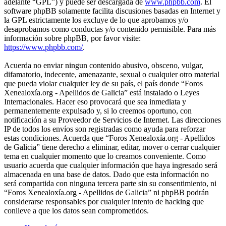
adelante “GPL”) y puede ser descargada de
www.phpbb.com
. El
software phpBB solamente facilita discusiones basadas en Internet y
la GPL estrictamente los excluye de lo que aprobamos y/o
desaprobamos como conductas y/o contenido permisible. Para más
información sobre phpBB, por favor visite:
https://www.phpbb.com/
.
Acuerda no enviar ningun contenido abusivo, obsceno, vulgar,
difamatorio, indecente, amenazante, sexual o cualquier otro material
que pueda violar cualquier ley de su país, el país donde “Foros
Xenealoxía.org - Apellidos de Galicia” está instalado o Leyes
Internacionales. Hacer eso provocará que sea inmediata y
permanentemente expulsado y, si lo creemos oportuno, con
notificación a su Proveedor de Servicios de Internet. Las direcciones
IP de todos los envíos son registradas como ayuda para reforzar
estas condiciones. Acuerda que “Foros Xenealoxía.org - Apellidos
de Galicia” tiene derecho a eliminar, editar, mover o cerrar cualquier
tema en cualquier momento que lo creamos conveniente. Como
usuario acuerda que cualquier información que haya ingresado será
almacenada en una base de datos. Dado que esta información no
será compartida con ninguna tercera parte sin su consentimiento, ni
“Foros Xenealoxía.org - Apellidos de Galicia” ni phpBB podrán
considerarse responsables por cualquier intento de hacking que
conlleve a que los datos sean comprometidos.