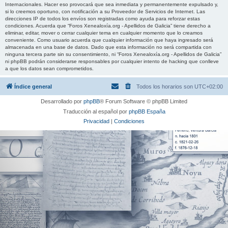
Internacionales. Hacer eso provocará que sea inmediata y permanentemente expulsado y,
si lo creemos oportuno, con notificación a su Proveedor de Servicios de Internet. Las
direcciones IP de todos los envíos son registradas como ayuda para reforzar estas
condiciones. Acuerda que “Foros Xenealoxía.org - Apellidos de Galicia” tiene derecho a
eliminar, editar, mover o cerrar cualquier tema en cualquier momento que lo creamos
conveniente. Como usuario acuerda que cualquier información que haya ingresado será
almacenada en una base de datos. Dado que esta información no será compartida con
ninguna tercera parte sin su consentimiento, ni “Foros Xenealoxía.org - Apellidos de Galicia”
ni phpBB podrán considerarse responsables por cualquier intento de hacking que conlleve
a que los datos sean comprometidos.
Índice general
Todos los horarios son
UTC+02:00
Desarrollado por
phpBB
® Forum Software © phpBB Limited
Traducción al español por
phpBB España
Privacidad
|
Condiciones