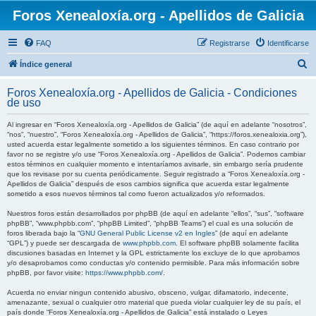
Foros Xenealoxía.org - Apellidos de Galicia
FAQ
Registrarse
Identificarse
B
Índice general
u
Foros Xenealoxía.org - Apellidos de Galicia - Condiciones
s
de uso
c
Al ingresar en “Foros Xenealoxía.org - Apellidos de Galicia” (de aquí en adelante “nosotros”,
a
“nos”, “nuestro”, “Foros Xenealoxía.org - Apellidos de Galicia”, “https://foros.xenealoxia.org”),
usted acuerda estar legalmente sometido a los siguientes términos. En caso contrario por
r
favor no se registre y/o use “Foros Xenealoxía.org - Apellidos de Galicia”. Podemos cambiar
estos términos en cualquier momento e intentaríamos avisarle, sin embargo sería prudente
que los revisase por su cuenta periódicamente. Seguir registrado a “Foros Xenealoxía.org -
Apellidos de Galicia” después de esos cambios significa que acuerda estar legalmente
sometido a esos nuevos términos tal como fueron actualizados y/o reformados.
Nuestros foros están desarrollados por phpBB (de aquí en adelante “ellos”, “sus”, “software
phpBB”, “www.phpbb.com”, “phpBB Limited”, “phpBB Teams”) el cual es una solución de
foros liberada bajo la “
GNU General Public License v2 en Ingles
” (de aquí en adelante
“GPL”) y puede ser descargada de
www.phpbb.com
. El software phpBB solamente facilita
discusiones basadas en Internet y la GPL estrictamente los excluye de lo que aprobamos
y/o desaprobamos como conductas y/o contenido permisible. Para más información sobre
phpBB, por favor visite:
https://www.phpbb.com/
.
Acuerda no enviar ningun contenido abusivo, obsceno, vulgar, difamatorio, indecente,
amenazante, sexual o cualquier otro material que pueda violar cualquier ley de su país, el
país donde “Foros Xenealoxía.org - Apellidos de Galicia” está instalado o Leyes