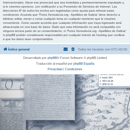
Internacionales. Hacer eso provocará que sea inmediata y permanentemente expulsado y,
si lo creemos oportuno, con notificación a su Proveedor de Servicios de Internet. Las
direcciones IP de todos los envíos son registradas como ayuda para reforzar estas
condiciones. Acuerda que “Foros Xenealoxía.org - Apellidos de Galicia” tiene derecho a
eliminar, editar, mover o cerrar cualquier tema en cualquier momento que lo creamos
conveniente. Como usuario acuerda que cualquier información que haya ingresado será
almacenada en una base de datos. Dado que esta información no será compartida con
ninguna tercera parte sin su consentimiento, ni “Foros Xenealoxía.org - Apellidos de Galicia”
ni phpBB podrán considerarse responsables por cualquier intento de hacking que conlleve
a que los datos sean comprometidos.
Índice general
Todos los horarios son
UTC+02:00
Desarrollado por
phpBB
® Forum Software © phpBB Limited
Traducción al español por
phpBB España
Privacidad
|
Condiciones