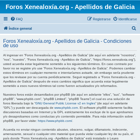
Foros Xenealoxía.org - Apellidos de Galicia
FAQ
Registrarse
Identificarse
B
Índice general
u
Foros Xenealoxía.org - Apellidos de Galicia - Condiciones
s
de uso
c
Al ingresar en “Foros Xenealoxía.org - Apellidos de Galicia” (de aquí en adelante “nosotros”,
a
“nos”, “nuestro”, “Foros Xenealoxía.org - Apellidos de Galicia”, “https://foros.xenealoxia.org”),
usted acuerda estar legalmente sometido a los siguientes términos. En caso contrario por
r
favor no se registre y/o use “Foros Xenealoxía.org - Apellidos de Galicia”. Podemos cambiar
estos términos en cualquier momento e intentaríamos avisarle, sin embargo sería prudente
que los revisase por su cuenta periódicamente. Seguir registrado a “Foros Xenealoxía.org -
Apellidos de Galicia” después de esos cambios significa que acuerda estar legalmente
sometido a esos nuevos términos tal como fueron actualizados y/o reformados.
Nuestros foros están desarrollados por phpBB (de aquí en adelante “ellos”, “sus”, “software
phpBB”, “www.phpbb.com”, “phpBB Limited”, “phpBB Teams”) el cual es una solución de
foros liberada bajo la “
GNU General Public License v2 en Ingles
” (de aquí en adelante
“GPL”) y puede ser descargada de
www.phpbb.com
. El software phpBB solamente facilita
discusiones basadas en Internet y la GPL estrictamente los excluye de lo que aprobamos
y/o desaprobamos como conductas y/o contenido permisible. Para más información sobre
phpBB, por favor visite:
https://www.phpbb.com/
.
Acuerda no enviar ningun contenido abusivo, obsceno, vulgar, difamatorio, indecente,
amenazante, sexual o cualquier otro material que pueda violar cualquier ley de su país, el
país donde “Foros Xenealoxía.org - Apellidos de Galicia” está instalado o Leyes