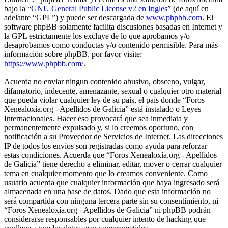
bajo la “
GNU General Public License v2 en Ingles
” (de aquí en
adelante “GPL”) y puede ser descargada de
www.phpbb.com
. El
software phpBB solamente facilita discusiones basadas en Internet y
la GPL estrictamente los excluye de lo que aprobamos y/o
desaprobamos como conductas y/o contenido permisible. Para más
información sobre phpBB, por favor visite:
https://www.phpbb.com/
.
Acuerda no enviar ningun contenido abusivo, obsceno, vulgar,
difamatorio, indecente, amenazante, sexual o cualquier otro material
que pueda violar cualquier ley de su país, el país donde “Foros
Xenealoxía.org - Apellidos de Galicia” está instalado o Leyes
Internacionales. Hacer eso provocará que sea inmediata y
permanentemente expulsado y, si lo creemos oportuno, con
notificación a su Proveedor de Servicios de Internet. Las direcciones
IP de todos los envíos son registradas como ayuda para reforzar
estas condiciones. Acuerda que “Foros Xenealoxía.org - Apellidos
de Galicia” tiene derecho a eliminar, editar, mover o cerrar cualquier
tema en cualquier momento que lo creamos conveniente. Como
usuario acuerda que cualquier información que haya ingresado será
almacenada en una base de datos. Dado que esta información no
será compartida con ninguna tercera parte sin su consentimiento, ni
“Foros Xenealoxía.org - Apellidos de Galicia” ni phpBB podrán
considerarse responsables por cualquier intento de hacking que