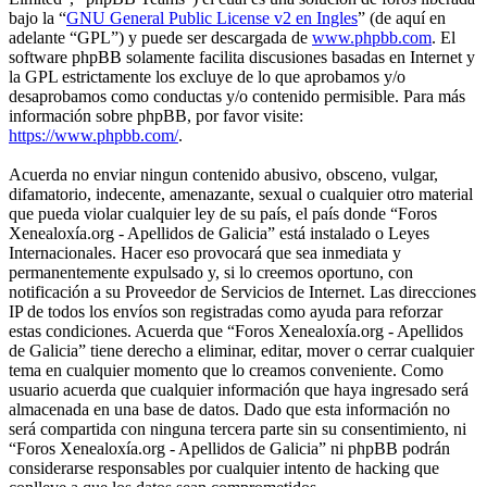
bajo la “
GNU General Public License v2 en Ingles
” (de aquí en
adelante “GPL”) y puede ser descargada de
www.phpbb.com
. El
software phpBB solamente facilita discusiones basadas en Internet y
la GPL estrictamente los excluye de lo que aprobamos y/o
desaprobamos como conductas y/o contenido permisible. Para más
información sobre phpBB, por favor visite:
https://www.phpbb.com/
.
Acuerda no enviar ningun contenido abusivo, obsceno, vulgar,
difamatorio, indecente, amenazante, sexual o cualquier otro material
que pueda violar cualquier ley de su país, el país donde “Foros
Xenealoxía.org - Apellidos de Galicia” está instalado o Leyes
Internacionales. Hacer eso provocará que sea inmediata y
permanentemente expulsado y, si lo creemos oportuno, con
notificación a su Proveedor de Servicios de Internet. Las direcciones
IP de todos los envíos son registradas como ayuda para reforzar
estas condiciones. Acuerda que “Foros Xenealoxía.org - Apellidos
de Galicia” tiene derecho a eliminar, editar, mover o cerrar cualquier
tema en cualquier momento que lo creamos conveniente. Como
usuario acuerda que cualquier información que haya ingresado será
almacenada en una base de datos. Dado que esta información no
será compartida con ninguna tercera parte sin su consentimiento, ni
“Foros Xenealoxía.org - Apellidos de Galicia” ni phpBB podrán
considerarse responsables por cualquier intento de hacking que