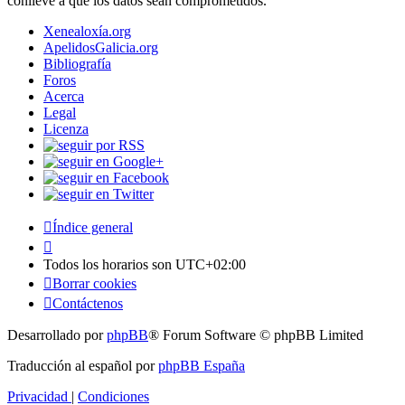
conlleve a que los datos sean comprometidos.
Xenealoxía.org
ApelidosGalicia.org
Bibliografía
Foros
Acerca
Legal
Licenza
Índice general
Todos los horarios son
UTC+02:00
Borrar cookies
Contáctenos
Desarrollado por
phpBB
® Forum Software © phpBB Limited
Traducción al español por
phpBB España
Privacidad
|
Condiciones