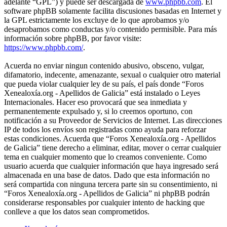
adelante “GPL”) y puede ser descargada de
www.phpbb.com
. El
software phpBB solamente facilita discusiones basadas en Internet y
la GPL estrictamente los excluye de lo que aprobamos y/o
desaprobamos como conductas y/o contenido permisible. Para más
información sobre phpBB, por favor visite:
https://www.phpbb.com/
.
Acuerda no enviar ningun contenido abusivo, obsceno, vulgar,
difamatorio, indecente, amenazante, sexual o cualquier otro material
que pueda violar cualquier ley de su país, el país donde “Foros
Xenealoxía.org - Apellidos de Galicia” está instalado o Leyes
Internacionales. Hacer eso provocará que sea inmediata y
permanentemente expulsado y, si lo creemos oportuno, con
notificación a su Proveedor de Servicios de Internet. Las direcciones
IP de todos los envíos son registradas como ayuda para reforzar
estas condiciones. Acuerda que “Foros Xenealoxía.org - Apellidos
de Galicia” tiene derecho a eliminar, editar, mover o cerrar cualquier
tema en cualquier momento que lo creamos conveniente. Como
usuario acuerda que cualquier información que haya ingresado será
almacenada en una base de datos. Dado que esta información no
será compartida con ninguna tercera parte sin su consentimiento, ni
“Foros Xenealoxía.org - Apellidos de Galicia” ni phpBB podrán
considerarse responsables por cualquier intento de hacking que
conlleve a que los datos sean comprometidos.