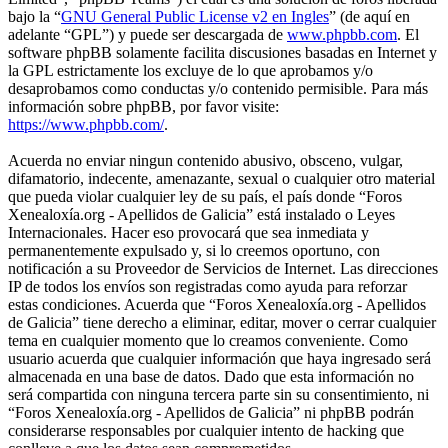
bajo la “
GNU General Public License v2 en Ingles
” (de aquí en
adelante “GPL”) y puede ser descargada de
www.phpbb.com
. El
software phpBB solamente facilita discusiones basadas en Internet y
la GPL estrictamente los excluye de lo que aprobamos y/o
desaprobamos como conductas y/o contenido permisible. Para más
información sobre phpBB, por favor visite:
https://www.phpbb.com/
.
Acuerda no enviar ningun contenido abusivo, obsceno, vulgar,
difamatorio, indecente, amenazante, sexual o cualquier otro material
que pueda violar cualquier ley de su país, el país donde “Foros
Xenealoxía.org - Apellidos de Galicia” está instalado o Leyes
Internacionales. Hacer eso provocará que sea inmediata y
permanentemente expulsado y, si lo creemos oportuno, con
notificación a su Proveedor de Servicios de Internet. Las direcciones
IP de todos los envíos son registradas como ayuda para reforzar
estas condiciones. Acuerda que “Foros Xenealoxía.org - Apellidos
de Galicia” tiene derecho a eliminar, editar, mover o cerrar cualquier
tema en cualquier momento que lo creamos conveniente. Como
usuario acuerda que cualquier información que haya ingresado será
almacenada en una base de datos. Dado que esta información no
será compartida con ninguna tercera parte sin su consentimiento, ni
“Foros Xenealoxía.org - Apellidos de Galicia” ni phpBB podrán
considerarse responsables por cualquier intento de hacking que