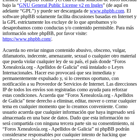
bajo la “
GNU General Public License v2 en Ingles
” (de aquí en
adelante “GPL”) y puede ser descargada de
www.phpbb.com
. El
software phpBB solamente facilita discusiones basadas en Internet y
la GPL estrictamente los excluye de lo que aprobamos y/o
desaprobamos como conductas y/o contenido permisible. Para más
información sobre phpBB, por favor visite:
https://www.phpbb.com/
.
Acuerda no enviar ningun contenido abusivo, obsceno, vulgar,
difamatorio, indecente, amenazante, sexual o cualquier otro material
que pueda violar cualquier ley de su país, el país donde “Foros
Xenealoxía.org - Apellidos de Galicia” está instalado o Leyes
Internacionales. Hacer eso provocará que sea inmediata y
permanentemente expulsado y, si lo creemos oportuno, con
notificación a su Proveedor de Servicios de Internet. Las direcciones
IP de todos los envíos son registradas como ayuda para reforzar
estas condiciones. Acuerda que “Foros Xenealoxía.org - Apellidos
de Galicia” tiene derecho a eliminar, editar, mover o cerrar cualquier
tema en cualquier momento que lo creamos conveniente. Como
usuario acuerda que cualquier información que haya ingresado será
almacenada en una base de datos. Dado que esta información no
será compartida con ninguna tercera parte sin su consentimiento, ni
“Foros Xenealoxía.org - Apellidos de Galicia” ni phpBB podrán
considerarse responsables por cualquier intento de hacking que