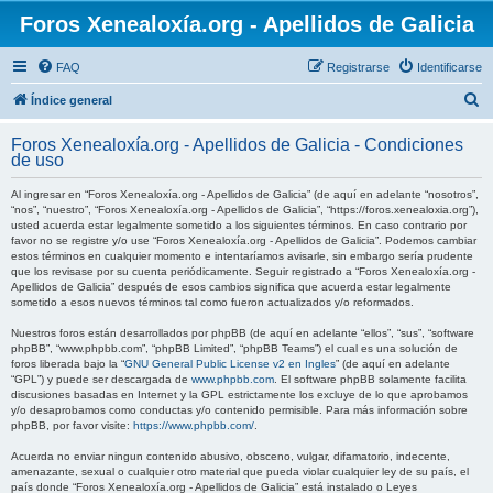
Foros Xenealoxía.org - Apellidos de Galicia
FAQ
Registrarse
Identificarse
B
Índice general
u
Foros Xenealoxía.org - Apellidos de Galicia - Condiciones
s
de uso
c
Al ingresar en “Foros Xenealoxía.org - Apellidos de Galicia” (de aquí en adelante “nosotros”,
a
“nos”, “nuestro”, “Foros Xenealoxía.org - Apellidos de Galicia”, “https://foros.xenealoxia.org”),
usted acuerda estar legalmente sometido a los siguientes términos. En caso contrario por
r
favor no se registre y/o use “Foros Xenealoxía.org - Apellidos de Galicia”. Podemos cambiar
estos términos en cualquier momento e intentaríamos avisarle, sin embargo sería prudente
que los revisase por su cuenta periódicamente. Seguir registrado a “Foros Xenealoxía.org -
Apellidos de Galicia” después de esos cambios significa que acuerda estar legalmente
sometido a esos nuevos términos tal como fueron actualizados y/o reformados.
Nuestros foros están desarrollados por phpBB (de aquí en adelante “ellos”, “sus”, “software
phpBB”, “www.phpbb.com”, “phpBB Limited”, “phpBB Teams”) el cual es una solución de
foros liberada bajo la “
GNU General Public License v2 en Ingles
” (de aquí en adelante
“GPL”) y puede ser descargada de
www.phpbb.com
. El software phpBB solamente facilita
discusiones basadas en Internet y la GPL estrictamente los excluye de lo que aprobamos
y/o desaprobamos como conductas y/o contenido permisible. Para más información sobre
phpBB, por favor visite:
https://www.phpbb.com/
.
Acuerda no enviar ningun contenido abusivo, obsceno, vulgar, difamatorio, indecente,
amenazante, sexual o cualquier otro material que pueda violar cualquier ley de su país, el
país donde “Foros Xenealoxía.org - Apellidos de Galicia” está instalado o Leyes