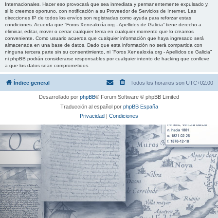
Internacionales. Hacer eso provocará que sea inmediata y permanentemente expulsado y,
si lo creemos oportuno, con notificación a su Proveedor de Servicios de Internet. Las
direcciones IP de todos los envíos son registradas como ayuda para reforzar estas
condiciones. Acuerda que “Foros Xenealoxía.org - Apellidos de Galicia” tiene derecho a
eliminar, editar, mover o cerrar cualquier tema en cualquier momento que lo creamos
conveniente. Como usuario acuerda que cualquier información que haya ingresado será
almacenada en una base de datos. Dado que esta información no será compartida con
ninguna tercera parte sin su consentimiento, ni “Foros Xenealoxía.org - Apellidos de Galicia”
ni phpBB podrán considerarse responsables por cualquier intento de hacking que conlleve
a que los datos sean comprometidos.
Índice general
Todos los horarios son
UTC+02:00
Desarrollado por
phpBB
® Forum Software © phpBB Limited
Traducción al español por
phpBB España
Privacidad
|
Condiciones