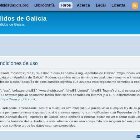
lidosGalicia.org
Bibliografía
Foros
Acerca
Legal
Licenza
lidos de Galicia
llidos de Galicia
ondiciones de uso
elante “nosotros”, “nos”, “nuestro”, “Foros Xenealoxía.org - Apellidos de Galicia”, “https://foros.
loxía.org - Apellidos de Galicia”. Podemos cambiar estos términos en cualquier momento e intenta
idos de Galicia” después de esos cambios significa que acuerda estar legalmente sometido a eso
, “sus”, “software phpBB”, “www.phpbb.com”, “phpBB Limited”, “phpBB Teams”) el cual es una solu
. El software phpBB solamente facilita discusiones basadas en Internet y la GPL estrictamente
:
https://www.phpbb.com/
.
 indecente, amenazante, sexual o cualquier otro material que pueda violar cualquier ley de su pa
 y permanentemente expulsado y, si lo creemos oportuno, con notificación a su Proveedor de Ser
os Xenealoxía.org - Apellidos de Galicia” tiene derecho a eliminar, editar, mover o cerrar cual
 una base de datos. Dado que esta información no será compartida con ninguna tercera parte sin
g que conlleve a que los datos sean comprometidos.