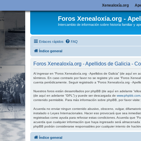
Xenealoxía.org
Ape
Foros Xenealoxía.org - Apel
Intercambio de información sobre historia familiar y ape
Enlaces rápidos
FAQ
Índice general
Foros Xenealoxía.org - Apellidos de Galicia - C
Al ingresar en “Foros Xenealoxía.org - Apellidos de Galicia” (de aquí en ad
términos. En caso contrario por favor no se registre y/o use “Foros Xenea
cuenta periódicamente. Seguir registrado a “Foros Xenealoxía.org - Apell
Nuestros foros están desarrollados por phpBB (de aquí en adelante “ellos”
(de aquí en adelante “GPL”) y puede ser descargada de
www.phpbb.com
contenido permisible. Para más información sobre phpBB, por favor visite
Acuerda no enviar ningun contenido abusivo, obsceno, vulgar, difamatorio,
instalado o Leyes Internacionales. Hacer eso provocará que sea inmediata
registradas como ayuda para reforzar estas condiciones. Acuerda que “For
acuerda que cualquier información que haya ingresado será almacenada en
phpBB podrán considerarse responsables por cualquier intento de hackin
Índice general