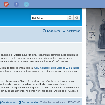
Buscar
Búsqueda avanza
Registrarse
Identificarse
xenealoxia.org”), usted acuerda estar legalmente sometido a los siguientes
ríamos avisarle, sin embargo sería prudente que los revisase por su
s nuevos términos tal como fueron actualizados y/o reformados.
ción de foros liberada bajo la “
GNU General Public License v2 en Ingles
”
 los excluye de lo que aprobamos y/o desaprobamos como conductas y/o
ís, el país donde “Foros Xenealoxía.org - Apellidos de Galicia” está
vicios de Internet. Las direcciones IP de todos los envíos son
quier tema en cualquier momento que lo creamos conveniente. Como usuario
 su consentimiento, ni “Foros Xenealoxía.org - Apellidos de Galicia” ni
Contáctenos
Borrar cookies
Todos los horarios son
UTC+02:00