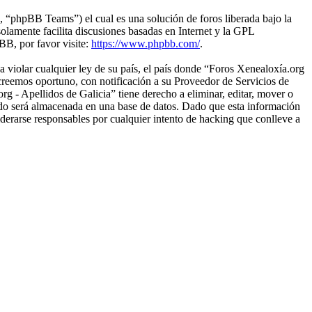
“phpBB Teams”) el cual es una solución de foros liberada bajo la
olamente facilita discusiones basadas en Internet y la GPL
B, por favor visite:
https://www.phpbb.com/
.
 violar cualquier ley de su país, el país donde “Foros Xenealoxía.org
creemos oportuno, con notificación a su Proveedor de Servicios de
g - Apellidos de Galicia” tiene derecho a eliminar, editar, mover o
do será almacenada en una base de datos. Dado que esta información
derarse responsables por cualquier intento de hacking que conlleve a