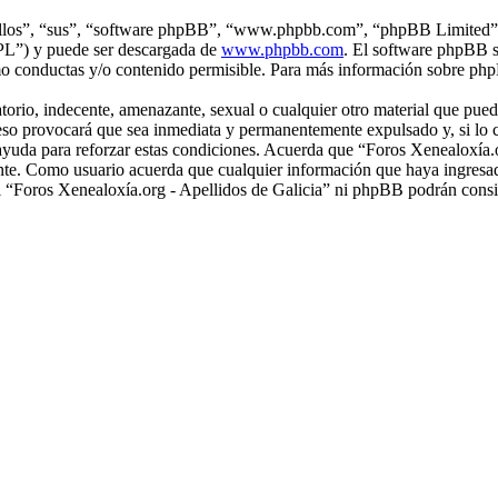
“ellos”, “sus”, “software phpBB”, “www.phpbb.com”, “phpBB Limited”, 
GPL”) y puede ser descargada de
www.phpbb.com
. El software phpBB s
o conductas y/o contenido permisible. Para más información sobre phpB
rio, indecente, amenazante, sexual o cualquier otro material que pueda
r eso provocará que sea inmediata y permanentemente expulsado y, si lo 
 ayuda para reforzar estas condiciones. Acuerda que “Foros Xenealoxía.or
nte. Como usuario acuerda que cualquier información que haya ingresa
ni “Foros Xenealoxía.org - Apellidos de Galicia” ni phpBB podrán consi