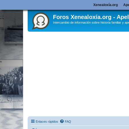
Xenealoxía.org
Ape
Foros Xenealoxía.org - Apel
Intercambio de información sobre historia familiar y ape
Enlaces rápidos
FAQ