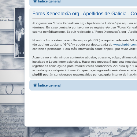
Índice general
Foros Xenealoxía.org - Apellidos de Galicia - C
Al ingresar en “Foros Xenealoxía.org - Apellidos de Galicia” (de aquí en ad
términos. En caso contrario por favor no se registre y/o use “Foros Xenea
cuenta periódicamente. Seguir registrado a “Foros Xenealoxía.org - Apell
Nuestros foros están desarrollados por phpBB (de aquí en adelante “ellos”
(de aquí en adelante “GPL”) y puede ser descargada de
www.phpbb.com
contenido permisible. Para más información sobre phpBB, por favor visite
Acuerda no enviar ningun contenido abusivo, obsceno, vulgar, difamatorio,
instalado o Leyes Internacionales. Hacer eso provocará que sea inmediata
registradas como ayuda para reforzar estas condiciones. Acuerda que “For
acuerda que cualquier información que haya ingresado será almacenada en
phpBB podrán considerarse responsables por cualquier intento de hackin
Índice general