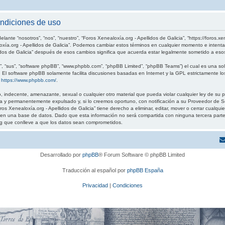
ondiciones de uso
elante “nosotros”, “nos”, “nuestro”, “Foros Xenealoxía.org - Apellidos de Galicia”, “https://foros.
loxía.org - Apellidos de Galicia”. Podemos cambiar estos términos en cualquier momento e intenta
idos de Galicia” después de esos cambios significa que acuerda estar legalmente sometido a eso
, “sus”, “software phpBB”, “www.phpbb.com”, “phpBB Limited”, “phpBB Teams”) el cual es una solu
. El software phpBB solamente facilita discusiones basadas en Internet y la GPL estrictamente
:
https://www.phpbb.com/
.
 indecente, amenazante, sexual o cualquier otro material que pueda violar cualquier ley de su pa
 y permanentemente expulsado y, si lo creemos oportuno, con notificación a su Proveedor de Ser
os Xenealoxía.org - Apellidos de Galicia” tiene derecho a eliminar, editar, mover o cerrar cual
 una base de datos. Dado que esta información no será compartida con ninguna tercera parte sin
g que conlleve a que los datos sean comprometidos.
Desarrollado por
phpBB
® Forum Software © phpBB Limited
Traducción al español por
phpBB España
Privacidad
|
Condiciones