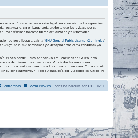
xenealoxia.org”), usted acuerda estar legalmente sometido a los siguientes
ríamos avisarle, sin embargo sería prudente que los revisase por su
s nuevos términos tal como fueron actualizados y/o reformados.
ción de foros liberada bajo la “
GNU General Public License v2 en Ingles
”
 los excluye de lo que aprobamos y/o desaprobamos como conductas y/o
ís, el país donde “Foros Xenealoxía.org - Apellidos de Galicia” está
vicios de Internet. Las direcciones IP de todos los envíos son
quier tema en cualquier momento que lo creamos conveniente. Como usuario
 su consentimiento, ni “Foros Xenealoxía.org - Apellidos de Galicia” ni
Contáctenos
Borrar cookies
Todos los horarios son
UTC+02:00