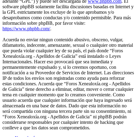
adelante “GPL”) y puede ser descargada de
www.phpbb.com
. El
software phpBB solamente facilita discusiones basadas en Internet y
la GPL estrictamente los excluye de lo que aprobamos y/o
desaprobamos como conductas y/o contenido permisible. Para más
información sobre phpBB, por favor visite:
https://www.phpbb.com/
.
Acuerda no enviar ningun contenido abusivo, obsceno, vulgar,
difamatorio, indecente, amenazante, sexual o cualquier otro material
que pueda violar cualquier ley de su país, el país donde “Foros
Xenealoxía.org - Apellidos de Galicia” está instalado o Leyes
Internacionales. Hacer eso provocará que sea inmediata y
permanentemente expulsado y, si lo creemos oportuno, con
notificación a su Proveedor de Servicios de Internet. Las direcciones
IP de todos los envíos son registradas como ayuda para reforzar
estas condiciones. Acuerda que “Foros Xenealoxía.org - Apellidos
de Galicia” tiene derecho a eliminar, editar, mover o cerrar cualquier
tema en cualquier momento que lo creamos conveniente. Como
usuario acuerda que cualquier información que haya ingresado será
almacenada en una base de datos. Dado que esta información no
será compartida con ninguna tercera parte sin su consentimiento, ni
“Foros Xenealoxía.org - Apellidos de Galicia” ni phpBB podrán
considerarse responsables por cualquier intento de hacking que
conlleve a que los datos sean comprometidos.