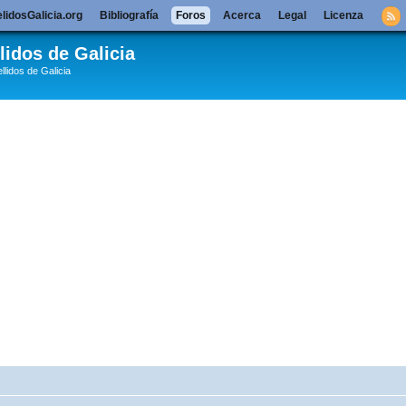
lidosGalicia.org
Bibliografía
Foros
Acerca
Legal
Licenza
lidos de Galicia
llidos de Galicia