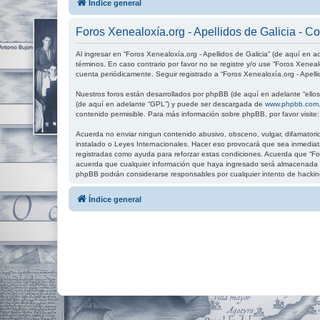
Índice general
Foros Xenealoxía.org - Apellidos de Galicia - C
Al ingresar en “Foros Xenealoxía.org - Apellidos de Galicia” (de aquí en ad
términos. En caso contrario por favor no se registre y/o use “Foros Xenea
cuenta periódicamente. Seguir registrado a “Foros Xenealoxía.org - Apell
Nuestros foros están desarrollados por phpBB (de aquí en adelante “ellos”
(de aquí en adelante “GPL”) y puede ser descargada de
www.phpbb.com
contenido permisible. Para más información sobre phpBB, por favor visite
Acuerda no enviar ningun contenido abusivo, obsceno, vulgar, difamatorio,
instalado o Leyes Internacionales. Hacer eso provocará que sea inmediata
registradas como ayuda para reforzar estas condiciones. Acuerda que “For
acuerda que cualquier información que haya ingresado será almacenada en
phpBB podrán considerarse responsables por cualquier intento de hackin
Índice general