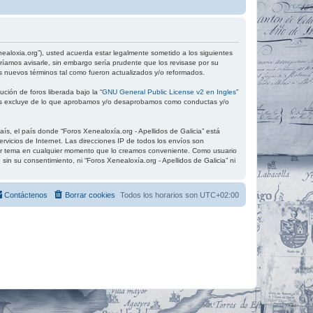
xenealoxia.org”), usted acuerda estar legalmente sometido a los siguientes
ríamos avisarle, sin embargo sería prudente que los revisase por su
s nuevos términos tal como fueron actualizados y/o reformados.
ción de foros liberada bajo la “
GNU General Public License v2 en Ingles
”
 los excluye de lo que aprobamos y/o desaprobamos como conductas y/o
ís, el país donde “Foros Xenealoxía.org - Apellidos de Galicia” está
vicios de Internet. Las direcciones IP de todos los envíos son
quier tema en cualquier momento que lo creamos conveniente. Como usuario
 su consentimiento, ni “Foros Xenealoxía.org - Apellidos de Galicia” ni
Contáctenos
Borrar cookies
Todos los horarios son
UTC+02:00