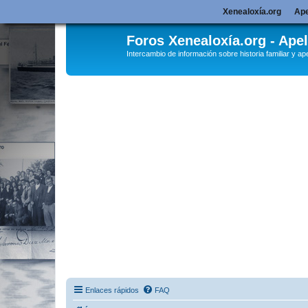
Xenealoxía.org
Ape
Foros Xenealoxía.org - Apel
Intercambio de información sobre historia familiar y ape
Enlaces rápidos
FAQ