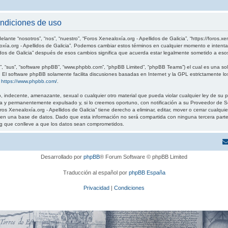
ondiciones de uso
elante “nosotros”, “nos”, “nuestro”, “Foros Xenealoxía.org - Apellidos de Galicia”, “https://foros.
loxía.org - Apellidos de Galicia”. Podemos cambiar estos términos en cualquier momento e intenta
idos de Galicia” después de esos cambios significa que acuerda estar legalmente sometido a eso
, “sus”, “software phpBB”, “www.phpbb.com”, “phpBB Limited”, “phpBB Teams”) el cual es una solu
. El software phpBB solamente facilita discusiones basadas en Internet y la GPL estrictamente
:
https://www.phpbb.com/
.
 indecente, amenazante, sexual o cualquier otro material que pueda violar cualquier ley de su pa
 y permanentemente expulsado y, si lo creemos oportuno, con notificación a su Proveedor de Ser
os Xenealoxía.org - Apellidos de Galicia” tiene derecho a eliminar, editar, mover o cerrar cual
 una base de datos. Dado que esta información no será compartida con ninguna tercera parte sin
g que conlleve a que los datos sean comprometidos.
Desarrollado por
phpBB
® Forum Software © phpBB Limited
Traducción al español por
phpBB España
Privacidad
|
Condiciones