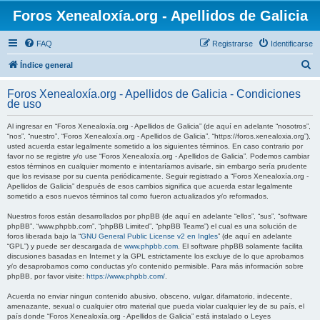
Foros Xenealoxía.org - Apellidos de Galicia
FAQ
Registrarse
Identificarse
B
Índice general
u
Foros Xenealoxía.org - Apellidos de Galicia - Condiciones
s
de uso
c
Al ingresar en “Foros Xenealoxía.org - Apellidos de Galicia” (de aquí en adelante “nosotros”,
a
“nos”, “nuestro”, “Foros Xenealoxía.org - Apellidos de Galicia”, “https://foros.xenealoxia.org”),
usted acuerda estar legalmente sometido a los siguientes términos. En caso contrario por
r
favor no se registre y/o use “Foros Xenealoxía.org - Apellidos de Galicia”. Podemos cambiar
estos términos en cualquier momento e intentaríamos avisarle, sin embargo sería prudente
que los revisase por su cuenta periódicamente. Seguir registrado a “Foros Xenealoxía.org -
Apellidos de Galicia” después de esos cambios significa que acuerda estar legalmente
sometido a esos nuevos términos tal como fueron actualizados y/o reformados.
Nuestros foros están desarrollados por phpBB (de aquí en adelante “ellos”, “sus”, “software
phpBB”, “www.phpbb.com”, “phpBB Limited”, “phpBB Teams”) el cual es una solución de
foros liberada bajo la “
GNU General Public License v2 en Ingles
” (de aquí en adelante
“GPL”) y puede ser descargada de
www.phpbb.com
. El software phpBB solamente facilita
discusiones basadas en Internet y la GPL estrictamente los excluye de lo que aprobamos
y/o desaprobamos como conductas y/o contenido permisible. Para más información sobre
phpBB, por favor visite:
https://www.phpbb.com/
.
Acuerda no enviar ningun contenido abusivo, obsceno, vulgar, difamatorio, indecente,
amenazante, sexual o cualquier otro material que pueda violar cualquier ley de su país, el
país donde “Foros Xenealoxía.org - Apellidos de Galicia” está instalado o Leyes