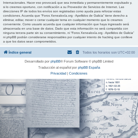
Internacionales. Hacer eso provocará que sea inmediata y permanentemente expulsado y,
si lo creemos oportuno, con notificación a su Proveedor de Servicios de Internet. Las
direcciones IP de todos los envíos son registradas como ayuda para reforzar estas
condiciones. Acuerda que “Foros Xenealoxía.org - Apellidos de Galicia” tiene derecho a
eliminar, editar, mover o cerrar cualquier tema en cualquier momento que lo creamos
conveniente. Como usuario acuerda que cualquier información que haya ingresado será
almacenada en una base de datos. Dado que esta información no será compartida con
ninguna tercera parte sin su consentimiento, ni “Foros Xenealoxía.org - Apellidos de Galicia”
ni phpBB podrán considerarse responsables por cualquier intento de hacking que conlleve
a que los datos sean comprometidos.
Índice general
Todos los horarios son
UTC+02:00
Desarrollado por
phpBB
® Forum Software © phpBB Limited
Traducción al español por
phpBB España
Privacidad
|
Condiciones