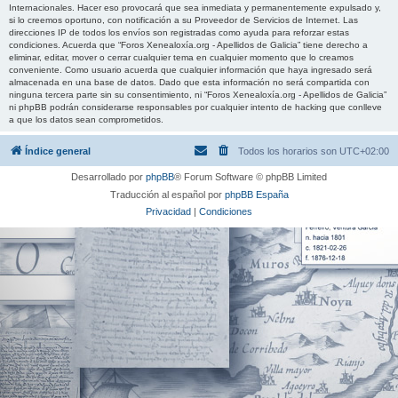
Internacionales. Hacer eso provocará que sea inmediata y permanentemente expulsado y,
si lo creemos oportuno, con notificación a su Proveedor de Servicios de Internet. Las
direcciones IP de todos los envíos son registradas como ayuda para reforzar estas
condiciones. Acuerda que “Foros Xenealoxía.org - Apellidos de Galicia” tiene derecho a
eliminar, editar, mover o cerrar cualquier tema en cualquier momento que lo creamos
conveniente. Como usuario acuerda que cualquier información que haya ingresado será
almacenada en una base de datos. Dado que esta información no será compartida con
ninguna tercera parte sin su consentimiento, ni “Foros Xenealoxía.org - Apellidos de Galicia”
ni phpBB podrán considerarse responsables por cualquier intento de hacking que conlleve
a que los datos sean comprometidos.
Índice general
Todos los horarios son
UTC+02:00
Desarrollado por
phpBB
® Forum Software © phpBB Limited
Traducción al español por
phpBB España
Privacidad
|
Condiciones