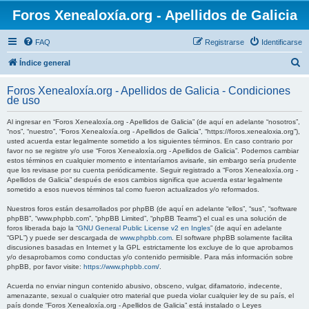
Foros Xenealoxía.org - Apellidos de Galicia
FAQ
Registrarse
Identificarse
B
Índice general
u
Foros Xenealoxía.org - Apellidos de Galicia - Condiciones
s
de uso
c
Al ingresar en “Foros Xenealoxía.org - Apellidos de Galicia” (de aquí en adelante “nosotros”,
a
“nos”, “nuestro”, “Foros Xenealoxía.org - Apellidos de Galicia”, “https://foros.xenealoxia.org”),
usted acuerda estar legalmente sometido a los siguientes términos. En caso contrario por
r
favor no se registre y/o use “Foros Xenealoxía.org - Apellidos de Galicia”. Podemos cambiar
estos términos en cualquier momento e intentaríamos avisarle, sin embargo sería prudente
que los revisase por su cuenta periódicamente. Seguir registrado a “Foros Xenealoxía.org -
Apellidos de Galicia” después de esos cambios significa que acuerda estar legalmente
sometido a esos nuevos términos tal como fueron actualizados y/o reformados.
Nuestros foros están desarrollados por phpBB (de aquí en adelante “ellos”, “sus”, “software
phpBB”, “www.phpbb.com”, “phpBB Limited”, “phpBB Teams”) el cual es una solución de
foros liberada bajo la “
GNU General Public License v2 en Ingles
” (de aquí en adelante
“GPL”) y puede ser descargada de
www.phpbb.com
. El software phpBB solamente facilita
discusiones basadas en Internet y la GPL estrictamente los excluye de lo que aprobamos
y/o desaprobamos como conductas y/o contenido permisible. Para más información sobre
phpBB, por favor visite:
https://www.phpbb.com/
.
Acuerda no enviar ningun contenido abusivo, obsceno, vulgar, difamatorio, indecente,
amenazante, sexual o cualquier otro material que pueda violar cualquier ley de su país, el
país donde “Foros Xenealoxía.org - Apellidos de Galicia” está instalado o Leyes