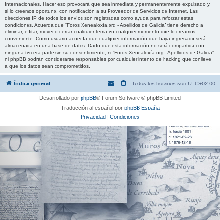
Internacionales. Hacer eso provocará que sea inmediata y permanentemente expulsado y,
si lo creemos oportuno, con notificación a su Proveedor de Servicios de Internet. Las
direcciones IP de todos los envíos son registradas como ayuda para reforzar estas
condiciones. Acuerda que “Foros Xenealoxía.org - Apellidos de Galicia” tiene derecho a
eliminar, editar, mover o cerrar cualquier tema en cualquier momento que lo creamos
conveniente. Como usuario acuerda que cualquier información que haya ingresado será
almacenada en una base de datos. Dado que esta información no será compartida con
ninguna tercera parte sin su consentimiento, ni “Foros Xenealoxía.org - Apellidos de Galicia”
ni phpBB podrán considerarse responsables por cualquier intento de hacking que conlleve
a que los datos sean comprometidos.
Índice general
Todos los horarios son
UTC+02:00
Desarrollado por
phpBB
® Forum Software © phpBB Limited
Traducción al español por
phpBB España
Privacidad
|
Condiciones