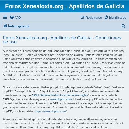
Foros Xenealoxía.org - Apellidos de Galicia
FAQ
Registrarse
Identificarse
B
Índice general
u
Foros Xenealoxía.org - Apellidos de Galicia - Condiciones
s
de uso
c
Al ingresar en “Foros Xenealoxía.org - Apellidos de Galicia” (de aquí en adelante “nosotros”,
a
“nos”, “nuestro”, “Foros Xenealoxía.org - Apellidos de Galicia”, “https://foros.xenealoxia.org”),
usted acuerda estar legalmente sometido a los siguientes términos. En caso contrario por
r
favor no se registre y/o use “Foros Xenealoxía.org - Apellidos de Galicia”. Podemos cambiar
estos términos en cualquier momento e intentaríamos avisarle, sin embargo sería prudente
que los revisase por su cuenta periódicamente. Seguir registrado a “Foros Xenealoxía.org -
Apellidos de Galicia” después de esos cambios significa que acuerda estar legalmente
sometido a esos nuevos términos tal como fueron actualizados y/o reformados.
Nuestros foros están desarrollados por phpBB (de aquí en adelante “ellos”, “sus”, “software
phpBB”, “www.phpbb.com”, “phpBB Limited”, “phpBB Teams”) el cual es una solución de
foros liberada bajo la “
GNU General Public License v2 en Ingles
” (de aquí en adelante
“GPL”) y puede ser descargada de
www.phpbb.com
. El software phpBB solamente facilita
discusiones basadas en Internet y la GPL estrictamente los excluye de lo que aprobamos
y/o desaprobamos como conductas y/o contenido permisible. Para más información sobre
phpBB, por favor visite:
https://www.phpbb.com/
.
Acuerda no enviar ningun contenido abusivo, obsceno, vulgar, difamatorio, indecente,
amenazante, sexual o cualquier otro material que pueda violar cualquier ley de su país, el
país donde “Foros Xenealoxía.org - Apellidos de Galicia” está instalado o Leyes