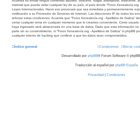
Acuerda no enviar ningun contenido abusivo, obsceno, vulgar, difamatorio, indecente, a
material que pueda violar cualquier ley de su país, el país donde “Foros Xenealoxía.org -
Leyes Internacionales. Hacer eso provocará que sea inmediata y permanentemente expu
notificación a su Proveedor de Servicios de Internet. Las direcciones IP de todos los e
reforzar estas condiciones. Acuerda que “Foros Xenealoxía.org - Apellidos de Galicia” tie
cerrar cualquier tema en cualquier momento que lo creamos conveniente. Como usuario
haya ingresado será almacenada en una base de datos. Dado que esta información no 
parte sin su consentimiento, ni “Foros Xenealoxía.org - Apellidos de Galicia” ni phpBB 
cualquier intento de hacking que conlleve a que los datos sean comprometidos.
Índice general
Contáctenos
Borrar coo
Desarrollado por
phpBB
® Forum Software © phpBB 
Traducción al español por
phpBB España
Privacidad
|
Condiciones