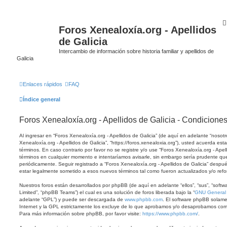
Foros Xenealoxía.org - Apellidos
de Galicia
Intercambio de información sobre historia familiar y apellidos de
Galicia
Enlaces rápidos
FAQ
Índice general
Foros Xenealoxía.org - Apellidos de Galicia - Condicione
Al ingresar en “Foros Xenealoxía.org - Apellidos de Galicia” (de aquí en adelante “nosotro
Xenealoxía.org - Apellidos de Galicia”, “https://foros.xenealoxia.org”), usted acuerda est
términos. En caso contrario por favor no se registre y/o use “Foros Xenealoxía.org - Ape
términos en cualquier momento e intentaríamos avisarle, sin embargo sería prudente que
periódicamente. Seguir registrado a “Foros Xenealoxía.org - Apellidos de Galicia” desp
estar legalmente sometido a esos nuevos términos tal como fueron actualizados y/o ref
Nuestros foros están desarrollados por phpBB (de aquí en adelante “ellos”, “sus”, “so
Limited”, “phpBB Teams”) el cual es una solución de foros liberada bajo la “
GNU General P
adelante “GPL”) y puede ser descargada de
www.phpbb.com
. El software phpBB solame
Internet y la GPL estrictamente los excluye de lo que aprobamos y/o desaprobamos com
Para más información sobre phpBB, por favor visite:
https://www.phpbb.com/
.