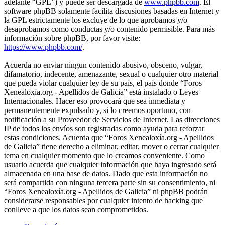
adelante “GPL”) y puede ser descargada de
www.phpbb.com
. El
software phpBB solamente facilita discusiones basadas en Internet y
la GPL estrictamente los excluye de lo que aprobamos y/o
desaprobamos como conductas y/o contenido permisible. Para más
información sobre phpBB, por favor visite:
https://www.phpbb.com/
.
Acuerda no enviar ningun contenido abusivo, obsceno, vulgar,
difamatorio, indecente, amenazante, sexual o cualquier otro material
que pueda violar cualquier ley de su país, el país donde “Foros
Xenealoxía.org - Apellidos de Galicia” está instalado o Leyes
Internacionales. Hacer eso provocará que sea inmediata y
permanentemente expulsado y, si lo creemos oportuno, con
notificación a su Proveedor de Servicios de Internet. Las direcciones
IP de todos los envíos son registradas como ayuda para reforzar
estas condiciones. Acuerda que “Foros Xenealoxía.org - Apellidos
de Galicia” tiene derecho a eliminar, editar, mover o cerrar cualquier
tema en cualquier momento que lo creamos conveniente. Como
usuario acuerda que cualquier información que haya ingresado será
almacenada en una base de datos. Dado que esta información no
será compartida con ninguna tercera parte sin su consentimiento, ni
“Foros Xenealoxía.org - Apellidos de Galicia” ni phpBB podrán
considerarse responsables por cualquier intento de hacking que
conlleve a que los datos sean comprometidos.