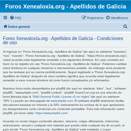
Foros Xenealoxía.org - Apellidos de Galicia
FAQ
Registrarse
Identificarse
B
Índice general
u
Foros Xenealoxía.org - Apellidos de Galicia - Condiciones
s
de uso
c
Al ingresar en “Foros Xenealoxía.org - Apellidos de Galicia” (de aquí en adelante “nosotros”,
a
“nos”, “nuestro”, “Foros Xenealoxía.org - Apellidos de Galicia”, “https://foros.xenealoxia.org”),
usted acuerda estar legalmente sometido a los siguientes términos. En caso contrario por
r
favor no se registre y/o use “Foros Xenealoxía.org - Apellidos de Galicia”. Podemos cambiar
estos términos en cualquier momento e intentaríamos avisarle, sin embargo sería prudente
que los revisase por su cuenta periódicamente. Seguir registrado a “Foros Xenealoxía.org -
Apellidos de Galicia” después de esos cambios significa que acuerda estar legalmente
sometido a esos nuevos términos tal como fueron actualizados y/o reformados.
Nuestros foros están desarrollados por phpBB (de aquí en adelante “ellos”, “sus”, “software
phpBB”, “www.phpbb.com”, “phpBB Limited”, “phpBB Teams”) el cual es una solución de
foros liberada bajo la “
GNU General Public License v2 en Ingles
” (de aquí en adelante
“GPL”) y puede ser descargada de
www.phpbb.com
. El software phpBB solamente facilita
discusiones basadas en Internet y la GPL estrictamente los excluye de lo que aprobamos
y/o desaprobamos como conductas y/o contenido permisible. Para más información sobre
phpBB, por favor visite:
https://www.phpbb.com/
.
Acuerda no enviar ningun contenido abusivo, obsceno, vulgar, difamatorio, indecente,
amenazante, sexual o cualquier otro material que pueda violar cualquier ley de su país, el
país donde “Foros Xenealoxía.org - Apellidos de Galicia” está instalado o Leyes