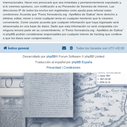
Internacionales. Hacer eso provocará que sea inmediata y permanentemente expulsado y,
si lo creemos oportuno, con notificación a su Proveedor de Servicios de Internet. Las
direcciones IP de todos los envíos son registradas como ayuda para reforzar estas
condiciones. Acuerda que “Foros Xenealoxía.org - Apellidos de Galicia” tiene derecho a
eliminar, editar, mover o cerrar cualquier tema en cualquier momento que lo creamos
conveniente. Como usuario acuerda que cualquier información que haya ingresado será
almacenada en una base de datos. Dado que esta información no será compartida con
ninguna tercera parte sin su consentimiento, ni “Foros Xenealoxía.org - Apellidos de Galicia”
ni phpBB podrán considerarse responsables por cualquier intento de hacking que conlleve
a que los datos sean comprometidos.
Índice general
Todos los horarios son
UTC+02:00
Desarrollado por
phpBB
® Forum Software © phpBB Limited
Traducción al español por
phpBB España
Privacidad
|
Condiciones