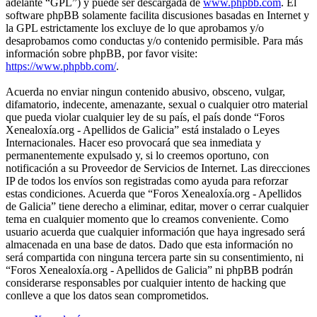
adelante “GPL”) y puede ser descargada de
www.phpbb.com
. El
software phpBB solamente facilita discusiones basadas en Internet y
la GPL estrictamente los excluye de lo que aprobamos y/o
desaprobamos como conductas y/o contenido permisible. Para más
información sobre phpBB, por favor visite:
https://www.phpbb.com/
.
Acuerda no enviar ningun contenido abusivo, obsceno, vulgar,
difamatorio, indecente, amenazante, sexual o cualquier otro material
que pueda violar cualquier ley de su país, el país donde “Foros
Xenealoxía.org - Apellidos de Galicia” está instalado o Leyes
Internacionales. Hacer eso provocará que sea inmediata y
permanentemente expulsado y, si lo creemos oportuno, con
notificación a su Proveedor de Servicios de Internet. Las direcciones
IP de todos los envíos son registradas como ayuda para reforzar
estas condiciones. Acuerda que “Foros Xenealoxía.org - Apellidos
de Galicia” tiene derecho a eliminar, editar, mover o cerrar cualquier
tema en cualquier momento que lo creamos conveniente. Como
usuario acuerda que cualquier información que haya ingresado será
almacenada en una base de datos. Dado que esta información no
será compartida con ninguna tercera parte sin su consentimiento, ni
“Foros Xenealoxía.org - Apellidos de Galicia” ni phpBB podrán
considerarse responsables por cualquier intento de hacking que
conlleve a que los datos sean comprometidos.