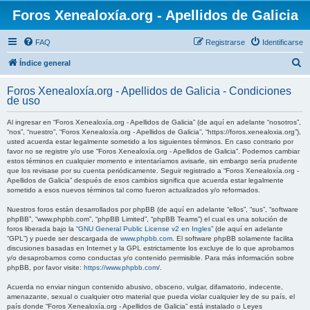
Foros Xenealoxía.org - Apellidos de Galicia
FAQ
Registrarse
Identificarse
B
Índice general
u
Foros Xenealoxía.org - Apellidos de Galicia - Condiciones
s
de uso
c
Al ingresar en “Foros Xenealoxía.org - Apellidos de Galicia” (de aquí en adelante “nosotros”,
a
“nos”, “nuestro”, “Foros Xenealoxía.org - Apellidos de Galicia”, “https://foros.xenealoxia.org”),
usted acuerda estar legalmente sometido a los siguientes términos. En caso contrario por
r
favor no se registre y/o use “Foros Xenealoxía.org - Apellidos de Galicia”. Podemos cambiar
estos términos en cualquier momento e intentaríamos avisarle, sin embargo sería prudente
que los revisase por su cuenta periódicamente. Seguir registrado a “Foros Xenealoxía.org -
Apellidos de Galicia” después de esos cambios significa que acuerda estar legalmente
sometido a esos nuevos términos tal como fueron actualizados y/o reformados.
Nuestros foros están desarrollados por phpBB (de aquí en adelante “ellos”, “sus”, “software
phpBB”, “www.phpbb.com”, “phpBB Limited”, “phpBB Teams”) el cual es una solución de
foros liberada bajo la “
GNU General Public License v2 en Ingles
” (de aquí en adelante
“GPL”) y puede ser descargada de
www.phpbb.com
. El software phpBB solamente facilita
discusiones basadas en Internet y la GPL estrictamente los excluye de lo que aprobamos
y/o desaprobamos como conductas y/o contenido permisible. Para más información sobre
phpBB, por favor visite:
https://www.phpbb.com/
.
Acuerda no enviar ningun contenido abusivo, obsceno, vulgar, difamatorio, indecente,
amenazante, sexual o cualquier otro material que pueda violar cualquier ley de su país, el
país donde “Foros Xenealoxía.org - Apellidos de Galicia” está instalado o Leyes