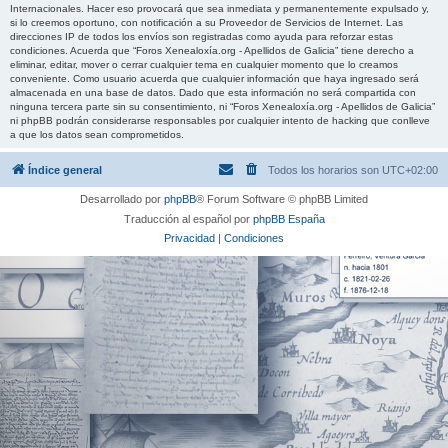
Internacionales. Hacer eso provocará que sea inmediata y permanentemente expulsado y,
si lo creemos oportuno, con notificación a su Proveedor de Servicios de Internet. Las
direcciones IP de todos los envíos son registradas como ayuda para reforzar estas
condiciones. Acuerda que “Foros Xenealoxía.org - Apellidos de Galicia” tiene derecho a
eliminar, editar, mover o cerrar cualquier tema en cualquier momento que lo creamos
conveniente. Como usuario acuerda que cualquier información que haya ingresado será
almacenada en una base de datos. Dado que esta información no será compartida con
ninguna tercera parte sin su consentimiento, ni “Foros Xenealoxía.org - Apellidos de Galicia”
ni phpBB podrán considerarse responsables por cualquier intento de hacking que conlleve
a que los datos sean comprometidos.
Índice general
Todos los horarios son
UTC+02:00
Desarrollado por
phpBB
® Forum Software © phpBB Limited
Traducción al español por
phpBB España
Privacidad
|
Condiciones