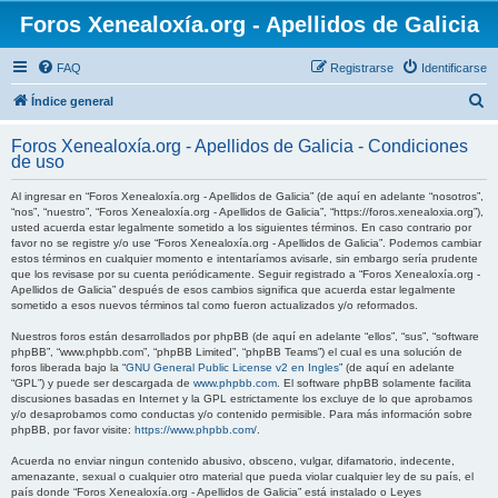
Foros Xenealoxía.org - Apellidos de Galicia
FAQ
Registrarse
Identificarse
B
Índice general
u
Foros Xenealoxía.org - Apellidos de Galicia - Condiciones
s
de uso
c
Al ingresar en “Foros Xenealoxía.org - Apellidos de Galicia” (de aquí en adelante “nosotros”,
a
“nos”, “nuestro”, “Foros Xenealoxía.org - Apellidos de Galicia”, “https://foros.xenealoxia.org”),
usted acuerda estar legalmente sometido a los siguientes términos. En caso contrario por
r
favor no se registre y/o use “Foros Xenealoxía.org - Apellidos de Galicia”. Podemos cambiar
estos términos en cualquier momento e intentaríamos avisarle, sin embargo sería prudente
que los revisase por su cuenta periódicamente. Seguir registrado a “Foros Xenealoxía.org -
Apellidos de Galicia” después de esos cambios significa que acuerda estar legalmente
sometido a esos nuevos términos tal como fueron actualizados y/o reformados.
Nuestros foros están desarrollados por phpBB (de aquí en adelante “ellos”, “sus”, “software
phpBB”, “www.phpbb.com”, “phpBB Limited”, “phpBB Teams”) el cual es una solución de
foros liberada bajo la “
GNU General Public License v2 en Ingles
” (de aquí en adelante
“GPL”) y puede ser descargada de
www.phpbb.com
. El software phpBB solamente facilita
discusiones basadas en Internet y la GPL estrictamente los excluye de lo que aprobamos
y/o desaprobamos como conductas y/o contenido permisible. Para más información sobre
phpBB, por favor visite:
https://www.phpbb.com/
.
Acuerda no enviar ningun contenido abusivo, obsceno, vulgar, difamatorio, indecente,
amenazante, sexual o cualquier otro material que pueda violar cualquier ley de su país, el
país donde “Foros Xenealoxía.org - Apellidos de Galicia” está instalado o Leyes