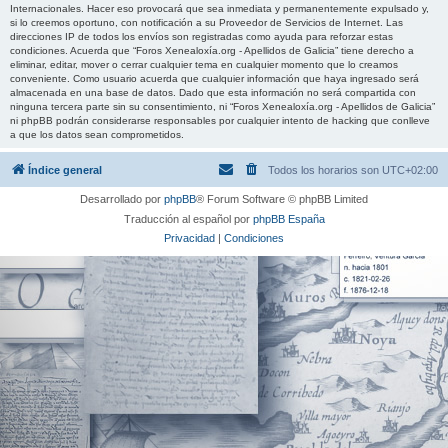
Internacionales. Hacer eso provocará que sea inmediata y permanentemente expulsado y,
si lo creemos oportuno, con notificación a su Proveedor de Servicios de Internet. Las
direcciones IP de todos los envíos son registradas como ayuda para reforzar estas
condiciones. Acuerda que “Foros Xenealoxía.org - Apellidos de Galicia” tiene derecho a
eliminar, editar, mover o cerrar cualquier tema en cualquier momento que lo creamos
conveniente. Como usuario acuerda que cualquier información que haya ingresado será
almacenada en una base de datos. Dado que esta información no será compartida con
ninguna tercera parte sin su consentimiento, ni “Foros Xenealoxía.org - Apellidos de Galicia”
ni phpBB podrán considerarse responsables por cualquier intento de hacking que conlleve
a que los datos sean comprometidos.
Índice general
Todos los horarios son
UTC+02:00
Desarrollado por
phpBB
® Forum Software © phpBB Limited
Traducción al español por
phpBB España
Privacidad
|
Condiciones