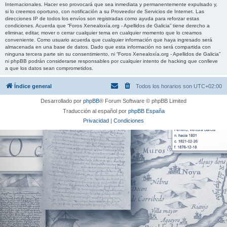
Internacionales. Hacer eso provocará que sea inmediata y permanentemente expulsado y,
si lo creemos oportuno, con notificación a su Proveedor de Servicios de Internet. Las
direcciones IP de todos los envíos son registradas como ayuda para reforzar estas
condiciones. Acuerda que “Foros Xenealoxía.org - Apellidos de Galicia” tiene derecho a
eliminar, editar, mover o cerrar cualquier tema en cualquier momento que lo creamos
conveniente. Como usuario acuerda que cualquier información que haya ingresado será
almacenada en una base de datos. Dado que esta información no será compartida con
ninguna tercera parte sin su consentimiento, ni “Foros Xenealoxía.org - Apellidos de Galicia”
ni phpBB podrán considerarse responsables por cualquier intento de hacking que conlleve
a que los datos sean comprometidos.
Índice general
Todos los horarios son
UTC+02:00
Desarrollado por
phpBB
® Forum Software © phpBB Limited
Traducción al español por
phpBB España
Privacidad
|
Condiciones