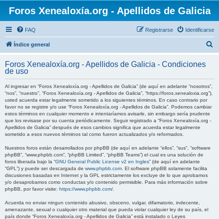
Foros Xenealoxía.org - Apellidos de Galicia
FAQ
Registrarse
Identificarse
B
Índice general
u
Foros Xenealoxía.org - Apellidos de Galicia - Condiciones
s
de uso
c
Al ingresar en “Foros Xenealoxía.org - Apellidos de Galicia” (de aquí en adelante “nosotros”,
a
“nos”, “nuestro”, “Foros Xenealoxía.org - Apellidos de Galicia”, “https://foros.xenealoxia.org”),
usted acuerda estar legalmente sometido a los siguientes términos. En caso contrario por
r
favor no se registre y/o use “Foros Xenealoxía.org - Apellidos de Galicia”. Podemos cambiar
estos términos en cualquier momento e intentaríamos avisarle, sin embargo sería prudente
que los revisase por su cuenta periódicamente. Seguir registrado a “Foros Xenealoxía.org -
Apellidos de Galicia” después de esos cambios significa que acuerda estar legalmente
sometido a esos nuevos términos tal como fueron actualizados y/o reformados.
Nuestros foros están desarrollados por phpBB (de aquí en adelante “ellos”, “sus”, “software
phpBB”, “www.phpbb.com”, “phpBB Limited”, “phpBB Teams”) el cual es una solución de
foros liberada bajo la “
GNU General Public License v2 en Ingles
” (de aquí en adelante
“GPL”) y puede ser descargada de
www.phpbb.com
. El software phpBB solamente facilita
discusiones basadas en Internet y la GPL estrictamente los excluye de lo que aprobamos
y/o desaprobamos como conductas y/o contenido permisible. Para más información sobre
phpBB, por favor visite:
https://www.phpbb.com/
.
Acuerda no enviar ningun contenido abusivo, obsceno, vulgar, difamatorio, indecente,
amenazante, sexual o cualquier otro material que pueda violar cualquier ley de su país, el
país donde “Foros Xenealoxía.org - Apellidos de Galicia” está instalado o Leyes