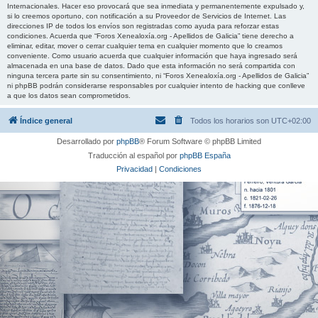
Internacionales. Hacer eso provocará que sea inmediata y permanentemente expulsado y,
si lo creemos oportuno, con notificación a su Proveedor de Servicios de Internet. Las
direcciones IP de todos los envíos son registradas como ayuda para reforzar estas
condiciones. Acuerda que “Foros Xenealoxía.org - Apellidos de Galicia” tiene derecho a
eliminar, editar, mover o cerrar cualquier tema en cualquier momento que lo creamos
conveniente. Como usuario acuerda que cualquier información que haya ingresado será
almacenada en una base de datos. Dado que esta información no será compartida con
ninguna tercera parte sin su consentimiento, ni “Foros Xenealoxía.org - Apellidos de Galicia”
ni phpBB podrán considerarse responsables por cualquier intento de hacking que conlleve
a que los datos sean comprometidos.
Índice general
Todos los horarios son
UTC+02:00
Desarrollado por
phpBB
® Forum Software © phpBB Limited
Traducción al español por
phpBB España
Privacidad
|
Condiciones