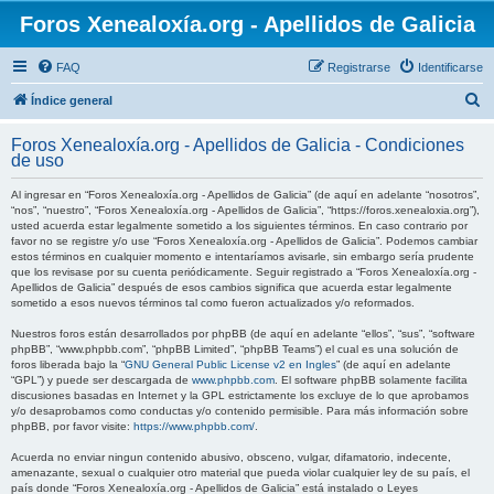
Foros Xenealoxía.org - Apellidos de Galicia
FAQ
Registrarse
Identificarse
B
Índice general
u
Foros Xenealoxía.org - Apellidos de Galicia - Condiciones
s
de uso
c
Al ingresar en “Foros Xenealoxía.org - Apellidos de Galicia” (de aquí en adelante “nosotros”,
a
“nos”, “nuestro”, “Foros Xenealoxía.org - Apellidos de Galicia”, “https://foros.xenealoxia.org”),
usted acuerda estar legalmente sometido a los siguientes términos. En caso contrario por
r
favor no se registre y/o use “Foros Xenealoxía.org - Apellidos de Galicia”. Podemos cambiar
estos términos en cualquier momento e intentaríamos avisarle, sin embargo sería prudente
que los revisase por su cuenta periódicamente. Seguir registrado a “Foros Xenealoxía.org -
Apellidos de Galicia” después de esos cambios significa que acuerda estar legalmente
sometido a esos nuevos términos tal como fueron actualizados y/o reformados.
Nuestros foros están desarrollados por phpBB (de aquí en adelante “ellos”, “sus”, “software
phpBB”, “www.phpbb.com”, “phpBB Limited”, “phpBB Teams”) el cual es una solución de
foros liberada bajo la “
GNU General Public License v2 en Ingles
” (de aquí en adelante
“GPL”) y puede ser descargada de
www.phpbb.com
. El software phpBB solamente facilita
discusiones basadas en Internet y la GPL estrictamente los excluye de lo que aprobamos
y/o desaprobamos como conductas y/o contenido permisible. Para más información sobre
phpBB, por favor visite:
https://www.phpbb.com/
.
Acuerda no enviar ningun contenido abusivo, obsceno, vulgar, difamatorio, indecente,
amenazante, sexual o cualquier otro material que pueda violar cualquier ley de su país, el
país donde “Foros Xenealoxía.org - Apellidos de Galicia” está instalado o Leyes