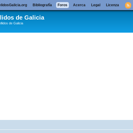
lidosGalicia.org
Bibliografía
Foros
Acerca
Legal
Licenza
lidos de Galicia
llidos de Galicia