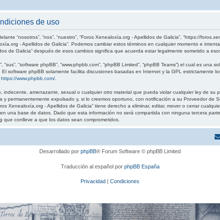
ondiciones de uso
elante “nosotros”, “nos”, “nuestro”, “Foros Xenealoxía.org - Apellidos de Galicia”, “https://foros.
loxía.org - Apellidos de Galicia”. Podemos cambiar estos términos en cualquier momento e intenta
idos de Galicia” después de esos cambios significa que acuerda estar legalmente sometido a eso
, “sus”, “software phpBB”, “www.phpbb.com”, “phpBB Limited”, “phpBB Teams”) el cual es una solu
. El software phpBB solamente facilita discusiones basadas en Internet y la GPL estrictamente
:
https://www.phpbb.com/
.
 indecente, amenazante, sexual o cualquier otro material que pueda violar cualquier ley de su pa
 y permanentemente expulsado y, si lo creemos oportuno, con notificación a su Proveedor de Ser
os Xenealoxía.org - Apellidos de Galicia” tiene derecho a eliminar, editar, mover o cerrar cual
 una base de datos. Dado que esta información no será compartida con ninguna tercera parte sin
g que conlleve a que los datos sean comprometidos.
Desarrollado por
phpBB
® Forum Software © phpBB Limited
Traducción al español por
phpBB España
Privacidad
|
Condiciones