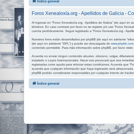
Índice general
Foros Xenealoxía.org - Apellidos de Galicia - C
Al ingresar en “Foros Xenealoxía.org - Apellidos de Galicia” (de aquí en ad
términos. En caso contrario por favor no se registre y/o use “Foros Xenea
cuenta periódicamente. Seguir registrado a “Foros Xenealoxía.org - Apell
Nuestros foros están desarrollados por phpBB (de aquí en adelante “ellos”
(de aquí en adelante “GPL”) y puede ser descargada de
www.phpbb.com
contenido permisible. Para más información sobre phpBB, por favor visite
Acuerda no enviar ningun contenido abusivo, obsceno, vulgar, difamatorio,
instalado o Leyes Internacionales. Hacer eso provocará que sea inmediata
registradas como ayuda para reforzar estas condiciones. Acuerda que “For
acuerda que cualquier información que haya ingresado será almacenada en
phpBB podrán considerarse responsables por cualquier intento de hackin
Índice general