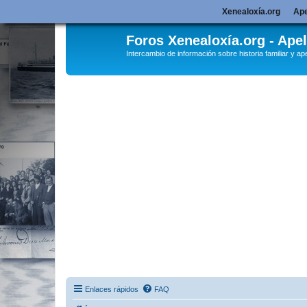
Xenealoxía.org
Ape
Foros Xenealoxía.org - Apel
Intercambio de información sobre historia familiar y ape
Enlaces rápidos
FAQ