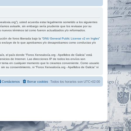
xenealoxia.org”), usted acuerda estar legalmente sometido a los siguientes
ríamos avisarle, sin embargo sería prudente que los revisase por su
s nuevos términos tal como fueron actualizados y/o reformados.
ción de foros liberada bajo la “
GNU General Public License v2 en Ingles
”
 los excluye de lo que aprobamos y/o desaprobamos como conductas y/o
ís, el país donde “Foros Xenealoxía.org - Apellidos de Galicia” está
vicios de Internet. Las direcciones IP de todos los envíos son
quier tema en cualquier momento que lo creamos conveniente. Como usuario
 su consentimiento, ni “Foros Xenealoxía.org - Apellidos de Galicia” ni
Contáctenos
Borrar cookies
Todos los horarios son
UTC+02:00