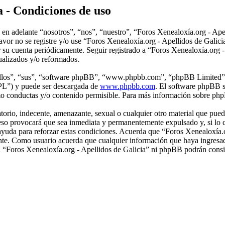
a - Condiciones de uso
en adelante “nosotros”, “nos”, “nuestro”, “Foros Xenealoxía.org - Apell
 favor no se registre y/o use “Foros Xenealoxía.org - Apellidos de Gal
or su cuenta periódicamente. Seguir registrado a “Foros Xenealoxía.org 
ualizados y/o reformados.
“ellos”, “sus”, “software phpBB”, “www.phpbb.com”, “phpBB Limited”, 
GPL”) y puede ser descargada de
www.phpbb.com
. El software phpBB s
o conductas y/o contenido permisible. Para más información sobre phpB
rio, indecente, amenazante, sexual o cualquier otro material que pueda
r eso provocará que sea inmediata y permanentemente expulsado y, si lo 
 ayuda para reforzar estas condiciones. Acuerda que “Foros Xenealoxía.or
nte. Como usuario acuerda que cualquier información que haya ingresa
ni “Foros Xenealoxía.org - Apellidos de Galicia” ni phpBB podrán consi