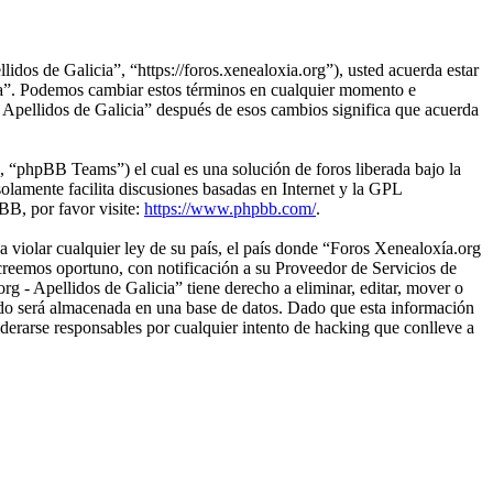
idos de Galicia”, “https://foros.xenealoxia.org”), usted acuerda estar
icia”. Podemos cambiar estos términos en cualquier momento e
- Apellidos de Galicia” después de esos cambios significa que acuerda
“phpBB Teams”) el cual es una solución de foros liberada bajo la
olamente facilita discusiones basadas en Internet y la GPL
B, por favor visite:
https://www.phpbb.com/
.
 violar cualquier ley de su país, el país donde “Foros Xenealoxía.org
creemos oportuno, con notificación a su Proveedor de Servicios de
g - Apellidos de Galicia” tiene derecho a eliminar, editar, mover o
do será almacenada en una base de datos. Dado que esta información
derarse responsables por cualquier intento de hacking que conlleve a