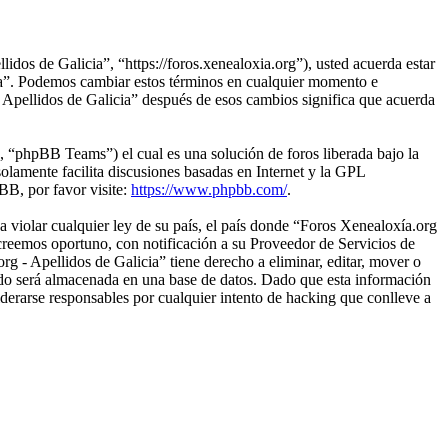
idos de Galicia”, “https://foros.xenealoxia.org”), usted acuerda estar
icia”. Podemos cambiar estos términos en cualquier momento e
- Apellidos de Galicia” después de esos cambios significa que acuerda
“phpBB Teams”) el cual es una solución de foros liberada bajo la
olamente facilita discusiones basadas en Internet y la GPL
B, por favor visite:
https://www.phpbb.com/
.
 violar cualquier ley de su país, el país donde “Foros Xenealoxía.org
creemos oportuno, con notificación a su Proveedor de Servicios de
g - Apellidos de Galicia” tiene derecho a eliminar, editar, mover o
do será almacenada en una base de datos. Dado que esta información
derarse responsables por cualquier intento de hacking que conlleve a