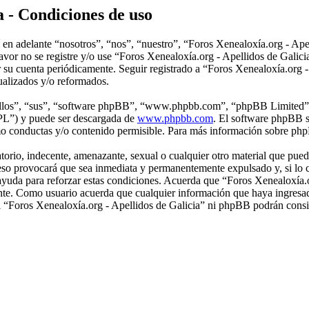
a - Condiciones de uso
en adelante “nosotros”, “nos”, “nuestro”, “Foros Xenealoxía.org - Apell
 favor no se registre y/o use “Foros Xenealoxía.org - Apellidos de Gal
or su cuenta periódicamente. Seguir registrado a “Foros Xenealoxía.org 
ualizados y/o reformados.
“ellos”, “sus”, “software phpBB”, “www.phpbb.com”, “phpBB Limited”, 
GPL”) y puede ser descargada de
www.phpbb.com
. El software phpBB s
o conductas y/o contenido permisible. Para más información sobre phpB
rio, indecente, amenazante, sexual o cualquier otro material que pueda
r eso provocará que sea inmediata y permanentemente expulsado y, si lo 
 ayuda para reforzar estas condiciones. Acuerda que “Foros Xenealoxía.or
nte. Como usuario acuerda que cualquier información que haya ingresa
ni “Foros Xenealoxía.org - Apellidos de Galicia” ni phpBB podrán consi