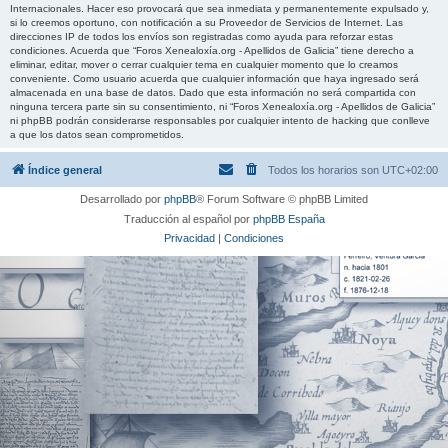
Internacionales. Hacer eso provocará que sea inmediata y permanentemente expulsado y,
si lo creemos oportuno, con notificación a su Proveedor de Servicios de Internet. Las
direcciones IP de todos los envíos son registradas como ayuda para reforzar estas
condiciones. Acuerda que “Foros Xenealoxía.org - Apellidos de Galicia” tiene derecho a
eliminar, editar, mover o cerrar cualquier tema en cualquier momento que lo creamos
conveniente. Como usuario acuerda que cualquier información que haya ingresado será
almacenada en una base de datos. Dado que esta información no será compartida con
ninguna tercera parte sin su consentimiento, ni “Foros Xenealoxía.org - Apellidos de Galicia”
ni phpBB podrán considerarse responsables por cualquier intento de hacking que conlleve
a que los datos sean comprometidos.
Índice general
Todos los horarios son
UTC+02:00
Desarrollado por
phpBB
® Forum Software © phpBB Limited
Traducción al español por
phpBB España
Privacidad
|
Condiciones