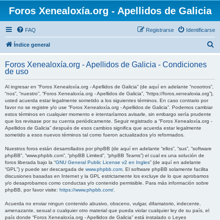
Foros Xenealoxía.org - Apellidos de Galicia
FAQ
Registrarse
Identificarse
B
Índice general
u
Foros Xenealoxía.org - Apellidos de Galicia - Condiciones
s
de uso
c
Al ingresar en “Foros Xenealoxía.org - Apellidos de Galicia” (de aquí en adelante “nosotros”,
a
“nos”, “nuestro”, “Foros Xenealoxía.org - Apellidos de Galicia”, “https://foros.xenealoxia.org”),
usted acuerda estar legalmente sometido a los siguientes términos. En caso contrario por
r
favor no se registre y/o use “Foros Xenealoxía.org - Apellidos de Galicia”. Podemos cambiar
estos términos en cualquier momento e intentaríamos avisarle, sin embargo sería prudente
que los revisase por su cuenta periódicamente. Seguir registrado a “Foros Xenealoxía.org -
Apellidos de Galicia” después de esos cambios significa que acuerda estar legalmente
sometido a esos nuevos términos tal como fueron actualizados y/o reformados.
Nuestros foros están desarrollados por phpBB (de aquí en adelante “ellos”, “sus”, “software
phpBB”, “www.phpbb.com”, “phpBB Limited”, “phpBB Teams”) el cual es una solución de
foros liberada bajo la “
GNU General Public License v2 en Ingles
” (de aquí en adelante
“GPL”) y puede ser descargada de
www.phpbb.com
. El software phpBB solamente facilita
discusiones basadas en Internet y la GPL estrictamente los excluye de lo que aprobamos
y/o desaprobamos como conductas y/o contenido permisible. Para más información sobre
phpBB, por favor visite:
https://www.phpbb.com/
.
Acuerda no enviar ningun contenido abusivo, obsceno, vulgar, difamatorio, indecente,
amenazante, sexual o cualquier otro material que pueda violar cualquier ley de su país, el
país donde “Foros Xenealoxía.org - Apellidos de Galicia” está instalado o Leyes