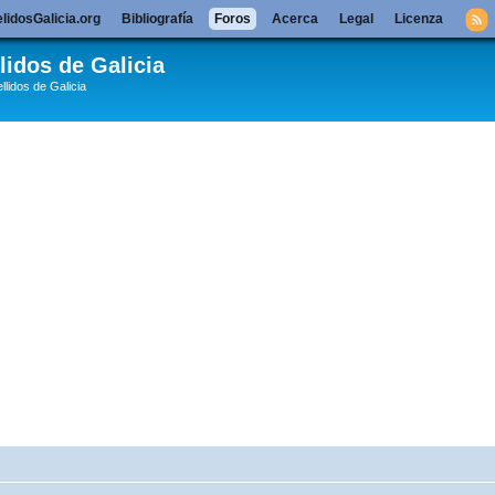
lidosGalicia.org
Bibliografía
Foros
Acerca
Legal
Licenza
lidos de Galicia
llidos de Galicia