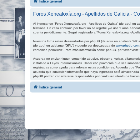
Índice general
Foros Xenealoxía.org - Apellidos de Galicia - C
Al ingresar en “Foros Xenealoxía.org - Apellidos de Galicia” (de aquí en ad
términos. En caso contrario por favor no se registre y/o use “Foros Xenea
cuenta periódicamente. Seguir registrado a “Foros Xenealoxía.org - Apell
Nuestros foros están desarrollados por phpBB (de aquí en adelante “ellos”
(de aquí en adelante “GPL”) y puede ser descargada de
www.phpbb.com
contenido permisible. Para más información sobre phpBB, por favor visite
Acuerda no enviar ningun contenido abusivo, obsceno, vulgar, difamatorio,
instalado o Leyes Internacionales. Hacer eso provocará que sea inmediata
registradas como ayuda para reforzar estas condiciones. Acuerda que “For
acuerda que cualquier información que haya ingresado será almacenada en
phpBB podrán considerarse responsables por cualquier intento de hackin
Índice general