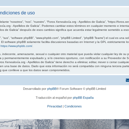
ondiciones de uso
elante “nosotros”, “nos”, “nuestro”, “Foros Xenealoxía.org - Apellidos de Galicia”, “https://foros.
loxía.org - Apellidos de Galicia”. Podemos cambiar estos términos en cualquier momento e intenta
idos de Galicia” después de esos cambios significa que acuerda estar legalmente sometido a eso
, “sus”, “software phpBB”, “www.phpbb.com”, “phpBB Limited”, “phpBB Teams”) el cual es una solu
. El software phpBB solamente facilita discusiones basadas en Internet y la GPL estrictamente
:
https://www.phpbb.com/
.
 indecente, amenazante, sexual o cualquier otro material que pueda violar cualquier ley de su pa
 y permanentemente expulsado y, si lo creemos oportuno, con notificación a su Proveedor de Ser
os Xenealoxía.org - Apellidos de Galicia” tiene derecho a eliminar, editar, mover o cerrar cual
 una base de datos. Dado que esta información no será compartida con ninguna tercera parte sin
g que conlleve a que los datos sean comprometidos.
Desarrollado por
phpBB
® Forum Software © phpBB Limited
Traducción al español por
phpBB España
Privacidad
|
Condiciones