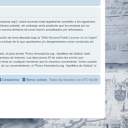
xenealoxia.org”), usted acuerda estar legalmente sometido a los siguientes
ríamos avisarle, sin embargo sería prudente que los revisase por su
s nuevos términos tal como fueron actualizados y/o reformados.
ción de foros liberada bajo la “
GNU General Public License v2 en Ingles
”
 los excluye de lo que aprobamos y/o desaprobamos como conductas y/o
ís, el país donde “Foros Xenealoxía.org - Apellidos de Galicia” está
vicios de Internet. Las direcciones IP de todos los envíos son
quier tema en cualquier momento que lo creamos conveniente. Como usuario
 su consentimiento, ni “Foros Xenealoxía.org - Apellidos de Galicia” ni
Contáctenos
Borrar cookies
Todos los horarios son
UTC+02:00