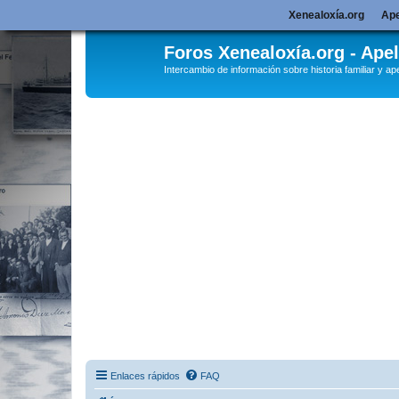
Xenealoxía.org
Ape
Foros Xenealoxía.org - Apel
Intercambio de información sobre historia familiar y ape
Enlaces rápidos
FAQ