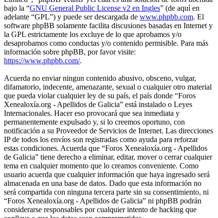
bajo la “
GNU General Public License v2 en Ingles
” (de aquí en
adelante “GPL”) y puede ser descargada de
www.phpbb.com
. El
software phpBB solamente facilita discusiones basadas en Internet y
la GPL estrictamente los excluye de lo que aprobamos y/o
desaprobamos como conductas y/o contenido permisible. Para más
información sobre phpBB, por favor visite:
https://www.phpbb.com/
.
Acuerda no enviar ningun contenido abusivo, obsceno, vulgar,
difamatorio, indecente, amenazante, sexual o cualquier otro material
que pueda violar cualquier ley de su país, el país donde “Foros
Xenealoxía.org - Apellidos de Galicia” está instalado o Leyes
Internacionales. Hacer eso provocará que sea inmediata y
permanentemente expulsado y, si lo creemos oportuno, con
notificación a su Proveedor de Servicios de Internet. Las direcciones
IP de todos los envíos son registradas como ayuda para reforzar
estas condiciones. Acuerda que “Foros Xenealoxía.org - Apellidos
de Galicia” tiene derecho a eliminar, editar, mover o cerrar cualquier
tema en cualquier momento que lo creamos conveniente. Como
usuario acuerda que cualquier información que haya ingresado será
almacenada en una base de datos. Dado que esta información no
será compartida con ninguna tercera parte sin su consentimiento, ni
“Foros Xenealoxía.org - Apellidos de Galicia” ni phpBB podrán
considerarse responsables por cualquier intento de hacking que