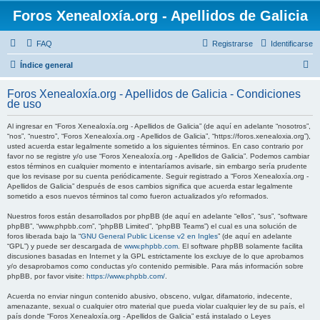
Foros Xenealoxía.org - Apellidos de Galicia
FAQ
Registrarse
Identificarse
B
Índice general
u
Foros Xenealoxía.org - Apellidos de Galicia - Condiciones
s
de uso
c
Al ingresar en “Foros Xenealoxía.org - Apellidos de Galicia” (de aquí en adelante “nosotros”,
a
“nos”, “nuestro”, “Foros Xenealoxía.org - Apellidos de Galicia”, “https://foros.xenealoxia.org”),
usted acuerda estar legalmente sometido a los siguientes términos. En caso contrario por
r
favor no se registre y/o use “Foros Xenealoxía.org - Apellidos de Galicia”. Podemos cambiar
estos términos en cualquier momento e intentaríamos avisarle, sin embargo sería prudente
que los revisase por su cuenta periódicamente. Seguir registrado a “Foros Xenealoxía.org -
Apellidos de Galicia” después de esos cambios significa que acuerda estar legalmente
sometido a esos nuevos términos tal como fueron actualizados y/o reformados.
Nuestros foros están desarrollados por phpBB (de aquí en adelante “ellos”, “sus”, “software
phpBB”, “www.phpbb.com”, “phpBB Limited”, “phpBB Teams”) el cual es una solución de
foros liberada bajo la “
GNU General Public License v2 en Ingles
” (de aquí en adelante
“GPL”) y puede ser descargada de
www.phpbb.com
. El software phpBB solamente facilita
discusiones basadas en Internet y la GPL estrictamente los excluye de lo que aprobamos
y/o desaprobamos como conductas y/o contenido permisible. Para más información sobre
phpBB, por favor visite:
https://www.phpbb.com/
.
Acuerda no enviar ningun contenido abusivo, obsceno, vulgar, difamatorio, indecente,
amenazante, sexual o cualquier otro material que pueda violar cualquier ley de su país, el
país donde “Foros Xenealoxía.org - Apellidos de Galicia” está instalado o Leyes