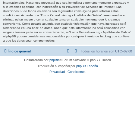
Internacionales. Hacer eso provocará que sea inmediata y permanentemente expulsado y,
si lo creemos oportuno, con notificación a su Proveedor de Servicios de Internet. Las
direcciones IP de todos los envíos son registradas como ayuda para reforzar estas
condiciones. Acuerda que “Foros Xenealoxía.org - Apellidos de Galicia” tiene derecho a
eliminar, editar, mover o cerrar cualquier tema en cualquier momento que lo creamos
conveniente. Como usuario acuerda que cualquier información que haya ingresado será
almacenada en una base de datos. Dado que esta información no será compartida con
ninguna tercera parte sin su consentimiento, ni “Foros Xenealoxía.org - Apellidos de Galicia”
ni phpBB podrán considerarse responsables por cualquier intento de hacking que conlleve
a que los datos sean comprometidos.
Índice general
Todos los horarios son
UTC+02:00
Desarrollado por
phpBB
® Forum Software © phpBB Limited
Traducción al español por
phpBB España
Privacidad
|
Condiciones