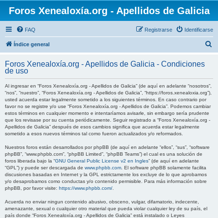
Foros Xenealoxía.org - Apellidos de Galicia
FAQ
Registrarse
Identificarse
B
Índice general
u
Foros Xenealoxía.org - Apellidos de Galicia - Condiciones
s
de uso
c
Al ingresar en “Foros Xenealoxía.org - Apellidos de Galicia” (de aquí en adelante “nosotros”,
a
“nos”, “nuestro”, “Foros Xenealoxía.org - Apellidos de Galicia”, “https://foros.xenealoxia.org”),
usted acuerda estar legalmente sometido a los siguientes términos. En caso contrario por
r
favor no se registre y/o use “Foros Xenealoxía.org - Apellidos de Galicia”. Podemos cambiar
estos términos en cualquier momento e intentaríamos avisarle, sin embargo sería prudente
que los revisase por su cuenta periódicamente. Seguir registrado a “Foros Xenealoxía.org -
Apellidos de Galicia” después de esos cambios significa que acuerda estar legalmente
sometido a esos nuevos términos tal como fueron actualizados y/o reformados.
Nuestros foros están desarrollados por phpBB (de aquí en adelante “ellos”, “sus”, “software
phpBB”, “www.phpbb.com”, “phpBB Limited”, “phpBB Teams”) el cual es una solución de
foros liberada bajo la “
GNU General Public License v2 en Ingles
” (de aquí en adelante
“GPL”) y puede ser descargada de
www.phpbb.com
. El software phpBB solamente facilita
discusiones basadas en Internet y la GPL estrictamente los excluye de lo que aprobamos
y/o desaprobamos como conductas y/o contenido permisible. Para más información sobre
phpBB, por favor visite:
https://www.phpbb.com/
.
Acuerda no enviar ningun contenido abusivo, obsceno, vulgar, difamatorio, indecente,
amenazante, sexual o cualquier otro material que pueda violar cualquier ley de su país, el
país donde “Foros Xenealoxía.org - Apellidos de Galicia” está instalado o Leyes