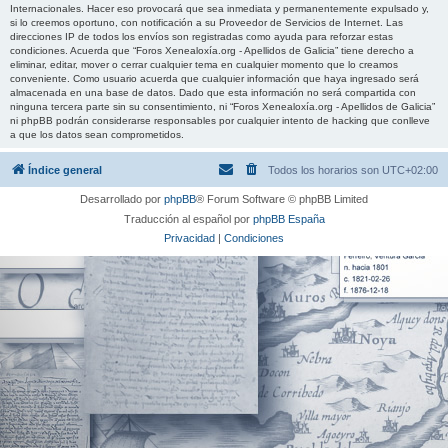
Internacionales. Hacer eso provocará que sea inmediata y permanentemente expulsado y,
si lo creemos oportuno, con notificación a su Proveedor de Servicios de Internet. Las
direcciones IP de todos los envíos son registradas como ayuda para reforzar estas
condiciones. Acuerda que “Foros Xenealoxía.org - Apellidos de Galicia” tiene derecho a
eliminar, editar, mover o cerrar cualquier tema en cualquier momento que lo creamos
conveniente. Como usuario acuerda que cualquier información que haya ingresado será
almacenada en una base de datos. Dado que esta información no será compartida con
ninguna tercera parte sin su consentimiento, ni “Foros Xenealoxía.org - Apellidos de Galicia”
ni phpBB podrán considerarse responsables por cualquier intento de hacking que conlleve
a que los datos sean comprometidos.
Índice general
Todos los horarios son
UTC+02:00
Desarrollado por
phpBB
® Forum Software © phpBB Limited
Traducción al español por
phpBB España
Privacidad
|
Condiciones