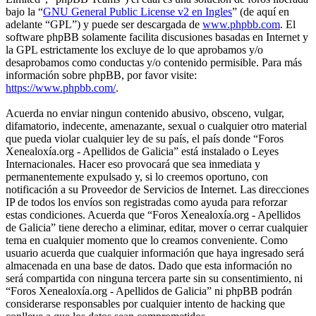
bajo la “
GNU General Public License v2 en Ingles
” (de aquí en
adelante “GPL”) y puede ser descargada de
www.phpbb.com
. El
software phpBB solamente facilita discusiones basadas en Internet y
la GPL estrictamente los excluye de lo que aprobamos y/o
desaprobamos como conductas y/o contenido permisible. Para más
información sobre phpBB, por favor visite:
https://www.phpbb.com/
.
Acuerda no enviar ningun contenido abusivo, obsceno, vulgar,
difamatorio, indecente, amenazante, sexual o cualquier otro material
que pueda violar cualquier ley de su país, el país donde “Foros
Xenealoxía.org - Apellidos de Galicia” está instalado o Leyes
Internacionales. Hacer eso provocará que sea inmediata y
permanentemente expulsado y, si lo creemos oportuno, con
notificación a su Proveedor de Servicios de Internet. Las direcciones
IP de todos los envíos son registradas como ayuda para reforzar
estas condiciones. Acuerda que “Foros Xenealoxía.org - Apellidos
de Galicia” tiene derecho a eliminar, editar, mover o cerrar cualquier
tema en cualquier momento que lo creamos conveniente. Como
usuario acuerda que cualquier información que haya ingresado será
almacenada en una base de datos. Dado que esta información no
será compartida con ninguna tercera parte sin su consentimiento, ni
“Foros Xenealoxía.org - Apellidos de Galicia” ni phpBB podrán
considerarse responsables por cualquier intento de hacking que