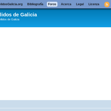
lidosGalicia.org
Bibliografía
Foros
Acerca
Legal
Licenza
lidos de Galicia
llidos de Galicia