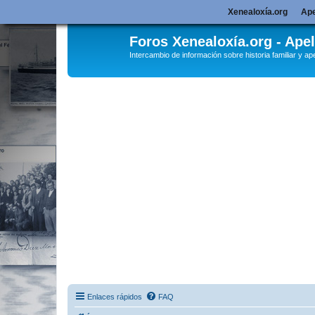
Xenealoxía.org
Ape
Foros Xenealoxía.org - Apel
Intercambio de información sobre historia familiar y ape
Enlaces rápidos
FAQ