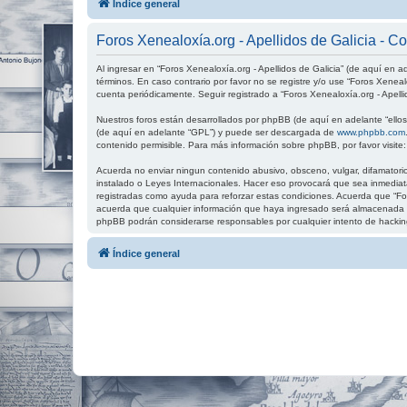
Índice general
Foros Xenealoxía.org - Apellidos de Galicia - C
Al ingresar en “Foros Xenealoxía.org - Apellidos de Galicia” (de aquí en ad
términos. En caso contrario por favor no se registre y/o use “Foros Xenea
cuenta periódicamente. Seguir registrado a “Foros Xenealoxía.org - Apell
Nuestros foros están desarrollados por phpBB (de aquí en adelante “ellos”
(de aquí en adelante “GPL”) y puede ser descargada de
www.phpbb.com
contenido permisible. Para más información sobre phpBB, por favor visite
Acuerda no enviar ningun contenido abusivo, obsceno, vulgar, difamatorio,
instalado o Leyes Internacionales. Hacer eso provocará que sea inmediata
registradas como ayuda para reforzar estas condiciones. Acuerda que “For
acuerda que cualquier información que haya ingresado será almacenada en
phpBB podrán considerarse responsables por cualquier intento de hackin
Índice general