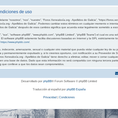
ondiciones de uso
elante “nosotros”, “nos”, “nuestro”, “Foros Xenealoxía.org - Apellidos de Galicia”, “https://foros.
loxía.org - Apellidos de Galicia”. Podemos cambiar estos términos en cualquier momento e intenta
idos de Galicia” después de esos cambios significa que acuerda estar legalmente sometido a eso
, “sus”, “software phpBB”, “www.phpbb.com”, “phpBB Limited”, “phpBB Teams”) el cual es una solu
. El software phpBB solamente facilita discusiones basadas en Internet y la GPL estrictamente
:
https://www.phpbb.com/
.
 indecente, amenazante, sexual o cualquier otro material que pueda violar cualquier ley de su pa
 y permanentemente expulsado y, si lo creemos oportuno, con notificación a su Proveedor de Ser
os Xenealoxía.org - Apellidos de Galicia” tiene derecho a eliminar, editar, mover o cerrar cual
 una base de datos. Dado que esta información no será compartida con ninguna tercera parte sin
g que conlleve a que los datos sean comprometidos.
Desarrollado por
phpBB
® Forum Software © phpBB Limited
Traducción al español por
phpBB España
Privacidad
|
Condiciones