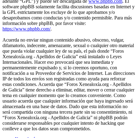
adelante “GPL”) y puede ser descargada de
www.phpbb.com
. El
software phpBB solamente facilita discusiones basadas en Internet y
la GPL estrictamente los excluye de lo que aprobamos y/o
desaprobamos como conductas y/o contenido permisible. Para más
información sobre phpBB, por favor visite:
https://www.phpbb.com/
.
Acuerda no enviar ningun contenido abusivo, obsceno, vulgar,
difamatorio, indecente, amenazante, sexual o cualquier otro material
que pueda violar cualquier ley de su país, el país donde “Foros
Xenealoxía.org - Apellidos de Galicia” está instalado o Leyes
Internacionales. Hacer eso provocará que sea inmediata y
permanentemente expulsado y, si lo creemos oportuno, con
notificación a su Proveedor de Servicios de Internet. Las direcciones
IP de todos los envíos son registradas como ayuda para reforzar
estas condiciones. Acuerda que “Foros Xenealoxía.org - Apellidos
de Galicia” tiene derecho a eliminar, editar, mover o cerrar cualquier
tema en cualquier momento que lo creamos conveniente. Como
usuario acuerda que cualquier información que haya ingresado será
almacenada en una base de datos. Dado que esta información no
será compartida con ninguna tercera parte sin su consentimiento, ni
“Foros Xenealoxía.org - Apellidos de Galicia” ni phpBB podrán
considerarse responsables por cualquier intento de hacking que
conlleve a que los datos sean comprometidos.