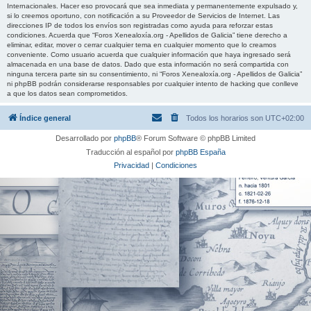
Internacionales. Hacer eso provocará que sea inmediata y permanentemente expulsado y,
si lo creemos oportuno, con notificación a su Proveedor de Servicios de Internet. Las
direcciones IP de todos los envíos son registradas como ayuda para reforzar estas
condiciones. Acuerda que “Foros Xenealoxía.org - Apellidos de Galicia” tiene derecho a
eliminar, editar, mover o cerrar cualquier tema en cualquier momento que lo creamos
conveniente. Como usuario acuerda que cualquier información que haya ingresado será
almacenada en una base de datos. Dado que esta información no será compartida con
ninguna tercera parte sin su consentimiento, ni “Foros Xenealoxía.org - Apellidos de Galicia”
ni phpBB podrán considerarse responsables por cualquier intento de hacking que conlleve
a que los datos sean comprometidos.
Índice general
Todos los horarios son
UTC+02:00
Desarrollado por
phpBB
® Forum Software © phpBB Limited
Traducción al español por
phpBB España
Privacidad
|
Condiciones