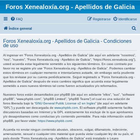
Foros Xenealoxía.org - Apellidos de Galicia
FAQ
Registrarse
Identificarse
B
Índice general
u
Foros Xenealoxía.org - Apellidos de Galicia - Condiciones
s
de uso
c
Al ingresar en “Foros Xenealoxía.org - Apellidos de Galicia” (de aquí en adelante “nosotros”,
a
“nos”, “nuestro”, “Foros Xenealoxía.org - Apellidos de Galicia”, “https://foros.xenealoxia.org”),
usted acuerda estar legalmente sometido a los siguientes términos. En caso contrario por
r
favor no se registre y/o use “Foros Xenealoxía.org - Apellidos de Galicia”. Podemos cambiar
estos términos en cualquier momento e intentaríamos avisarle, sin embargo sería prudente
que los revisase por su cuenta periódicamente. Seguir registrado a “Foros Xenealoxía.org -
Apellidos de Galicia” después de esos cambios significa que acuerda estar legalmente
sometido a esos nuevos términos tal como fueron actualizados y/o reformados.
Nuestros foros están desarrollados por phpBB (de aquí en adelante “ellos”, “sus”, “software
phpBB”, “www.phpbb.com”, “phpBB Limited”, “phpBB Teams”) el cual es una solución de
foros liberada bajo la “
GNU General Public License v2 en Ingles
” (de aquí en adelante
“GPL”) y puede ser descargada de
www.phpbb.com
. El software phpBB solamente facilita
discusiones basadas en Internet y la GPL estrictamente los excluye de lo que aprobamos
y/o desaprobamos como conductas y/o contenido permisible. Para más información sobre
phpBB, por favor visite:
https://www.phpbb.com/
.
Acuerda no enviar ningun contenido abusivo, obsceno, vulgar, difamatorio, indecente,
amenazante, sexual o cualquier otro material que pueda violar cualquier ley de su país, el
país donde “Foros Xenealoxía.org - Apellidos de Galicia” está instalado o Leyes