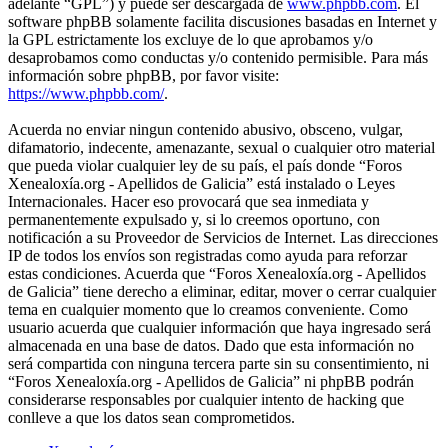
adelante “GPL”) y puede ser descargada de
www.phpbb.com
. El
software phpBB solamente facilita discusiones basadas en Internet y
la GPL estrictamente los excluye de lo que aprobamos y/o
desaprobamos como conductas y/o contenido permisible. Para más
información sobre phpBB, por favor visite:
https://www.phpbb.com/
.
Acuerda no enviar ningun contenido abusivo, obsceno, vulgar,
difamatorio, indecente, amenazante, sexual o cualquier otro material
que pueda violar cualquier ley de su país, el país donde “Foros
Xenealoxía.org - Apellidos de Galicia” está instalado o Leyes
Internacionales. Hacer eso provocará que sea inmediata y
permanentemente expulsado y, si lo creemos oportuno, con
notificación a su Proveedor de Servicios de Internet. Las direcciones
IP de todos los envíos son registradas como ayuda para reforzar
estas condiciones. Acuerda que “Foros Xenealoxía.org - Apellidos
de Galicia” tiene derecho a eliminar, editar, mover o cerrar cualquier
tema en cualquier momento que lo creamos conveniente. Como
usuario acuerda que cualquier información que haya ingresado será
almacenada en una base de datos. Dado que esta información no
será compartida con ninguna tercera parte sin su consentimiento, ni
“Foros Xenealoxía.org - Apellidos de Galicia” ni phpBB podrán
considerarse responsables por cualquier intento de hacking que
conlleve a que los datos sean comprometidos.