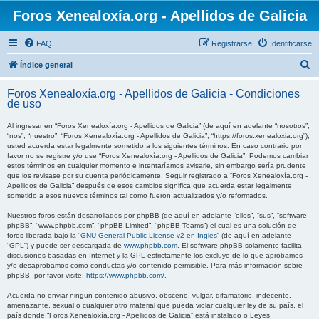
Foros Xenealoxía.org - Apellidos de Galicia
FAQ
Registrarse
Identificarse
B
Índice general
u
Foros Xenealoxía.org - Apellidos de Galicia - Condiciones
s
de uso
c
Al ingresar en “Foros Xenealoxía.org - Apellidos de Galicia” (de aquí en adelante “nosotros”,
a
“nos”, “nuestro”, “Foros Xenealoxía.org - Apellidos de Galicia”, “https://foros.xenealoxia.org”),
usted acuerda estar legalmente sometido a los siguientes términos. En caso contrario por
r
favor no se registre y/o use “Foros Xenealoxía.org - Apellidos de Galicia”. Podemos cambiar
estos términos en cualquier momento e intentaríamos avisarle, sin embargo sería prudente
que los revisase por su cuenta periódicamente. Seguir registrado a “Foros Xenealoxía.org -
Apellidos de Galicia” después de esos cambios significa que acuerda estar legalmente
sometido a esos nuevos términos tal como fueron actualizados y/o reformados.
Nuestros foros están desarrollados por phpBB (de aquí en adelante “ellos”, “sus”, “software
phpBB”, “www.phpbb.com”, “phpBB Limited”, “phpBB Teams”) el cual es una solución de
foros liberada bajo la “
GNU General Public License v2 en Ingles
” (de aquí en adelante
“GPL”) y puede ser descargada de
www.phpbb.com
. El software phpBB solamente facilita
discusiones basadas en Internet y la GPL estrictamente los excluye de lo que aprobamos
y/o desaprobamos como conductas y/o contenido permisible. Para más información sobre
phpBB, por favor visite:
https://www.phpbb.com/
.
Acuerda no enviar ningun contenido abusivo, obsceno, vulgar, difamatorio, indecente,
amenazante, sexual o cualquier otro material que pueda violar cualquier ley de su país, el
país donde “Foros Xenealoxía.org - Apellidos de Galicia” está instalado o Leyes