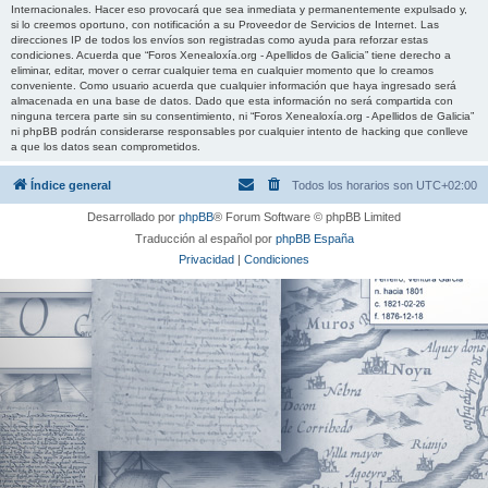
Internacionales. Hacer eso provocará que sea inmediata y permanentemente expulsado y,
si lo creemos oportuno, con notificación a su Proveedor de Servicios de Internet. Las
direcciones IP de todos los envíos son registradas como ayuda para reforzar estas
condiciones. Acuerda que “Foros Xenealoxía.org - Apellidos de Galicia” tiene derecho a
eliminar, editar, mover o cerrar cualquier tema en cualquier momento que lo creamos
conveniente. Como usuario acuerda que cualquier información que haya ingresado será
almacenada en una base de datos. Dado que esta información no será compartida con
ninguna tercera parte sin su consentimiento, ni “Foros Xenealoxía.org - Apellidos de Galicia”
ni phpBB podrán considerarse responsables por cualquier intento de hacking que conlleve
a que los datos sean comprometidos.
Índice general
Todos los horarios son
UTC+02:00
Desarrollado por
phpBB
® Forum Software © phpBB Limited
Traducción al español por
phpBB España
Privacidad
|
Condiciones